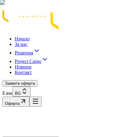
Acasă
Blog / Știri
Transport Marfă Rutier
Transport Șasiu Container
Tra
Начало
За нас
Решения
Project Cargo
Новини
Контакт
Заявете оферта
Език
BG
Оферта