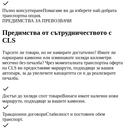
Пълно консултиране
Помагаме ви да изберете най-добрата
транспортна опция.
ПРЕДИМСТВА ЗА ПРЕВОЗВАЧИ
Предимства от сътрудничеството с
CLS
Търсите ли товари, но не намирате достатъчно? Имате ли
паркирани камиони или изминавате хиляди километри
месечно без печалба? Чрез моменталната транспортна оферта
на CLS ви предоставяме маршрути, подходящи за вашия
автопарк, за да увеличите капацитета си и да реализирате
печалба.
Достъп до хиляди спот товари
Винаги имате налични нови
маршрути, подходящи за вашите камиони.
Тракционни договори
Стабилност и постоянен обем
транспорт.