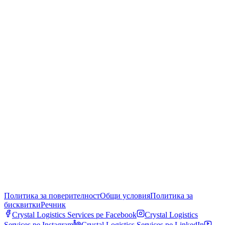
Политика за поверителност
Общи условия
Политика за
бисквитки
Речник
Crystal Logistics Services pe
Facebook
Crystal Logistics
Services pe
Instagram
Crystal Logistics Services pe
LinkedIn