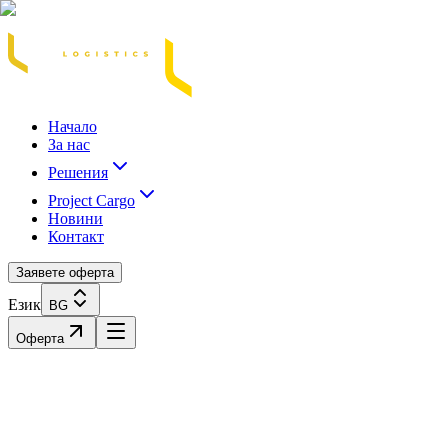
Acasă
Blog / Știri
Transport Marfă Rutier
Transport Șasiu Container
Tra
Начало
За нас
Решения
Project Cargo
Новини
Контакт
Заявете оферта
Език
BG
Оферта