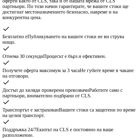
оферти както от CLS, така и от нашата мрежа от CLS
партньори. По този начин гарантирате, че вашите стоки ще
достигнат местоназначението безопасно, навреме и на
конкурентна цена.
Безплатно е
Публикуването на вашите стоки не ви струва
нищо.
Отнема 30 секунди
Процесът е бърз и ефективен.
Получете оферта максимум за 3 часа
Не губите време в чакане
на отговори.
Достъп до хиляди проверени превозвачи
Работите само с
партньори, внимателно подбрани от CLS.
Транспортът е застрахован
Вашите стоки са защитени по време
на целия транспорт.
Поддръжка 24/7
Екипът на CLS е постоянно на ваше
разположение.