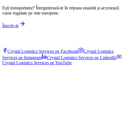
Ești transportator? Înregistrează-te în rețeaua noastră și accesează
curse regulate pe rute europene.
Înscrie-te
Crystal Logistics Services pe
Facebook
Crystal Logistics
Services pe
Instagram
Crystal Logistics Services pe
LinkedIn
Crystal Logistics Services pe
YouTube