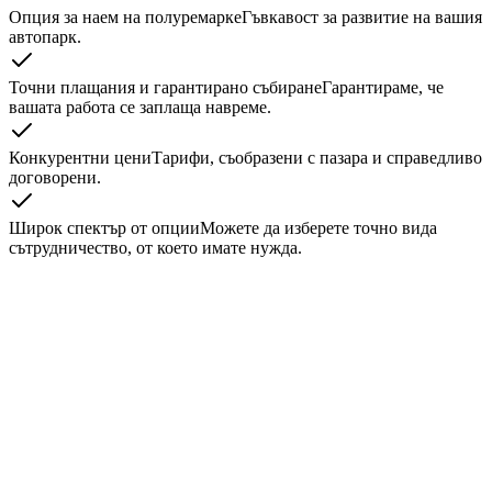
Опция за наем на полуремарке
Гъвкавост за развитие на вашия
автопарк.
Точни плащания и гарантирано събиране
Гарантираме, че
вашата работа се заплаща навреме.
Конкурентни цени
Тарифи, съобразени с пазара и справедливо
договорени.
Широк спектър от опции
Можете да изберете точно вида
сътрудничество, от което имате нужда.
Страна на произход
*
Bulgaria
Страна на местоназначение
*