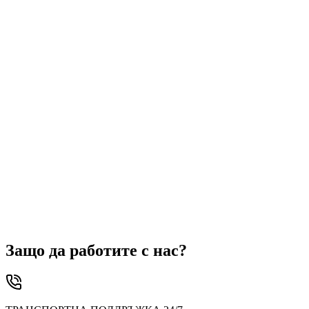
Конкурентни цени
Елиминирайте празните пробези и оптимизирайте транспортите
Клиентска поддръжка
Защо да работите с нас?