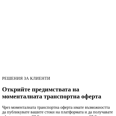
Публикувайте товара си на
моменталната оферта CLS и получете
оферти бързо!
Попълнете формуляра по-долу и получете офертата само с
няколко клика, в най-кратко время и безплатно!
Открийте разширена мрежа от надеждни партньори и се
възползвайте от ефективни транспортни решения, адаптирани
към вашите нужди!
Развивайте бизнеса си с увереност в Европа заедно с Crystal
Logistics Services!
РЕШЕНИЯ ЗА КЛИЕНТИ
Открийте предимствата на
моменталната транспортна оферта
Чрез моменталната транспортна оферта имате възможността
да публикувате вашите стоки на платформата и да получавате