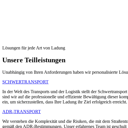
Bei Crystal Logistics Services bieten wir eine breite Palette von Dien
den Straßentransport zu sein, sowohl national als auch international.
Im Bereich des Straßentransports sind wir stolz auf unsere Fähigkeit, 
Straßengütertransport für eine Vielzahl von Produkten erfolgreich b
Darüber hinaus ermöglicht uns unsere Erfahrung, den Transport von G
Straßentransportsektor stärkt.
Lösungen für jede Art von Ladung
Unsere Teilleistungen
Unabhängig von Ihren Anforderungen haben wir personalisierte Lösu
SCHWERTRANSPORT
In der Welt des Transports und der Logistik stellt der Schwertranspo
sind wir auf die professionelle und effiziente Bewältigung dieser ko
ein, um sicherzustellen, dass Ihre Ladung ihr Ziel erfolgreich erreicht.
ADR-TRANSPORT
Wir verstehen die Komplexität und die Risiken, die mit dem Straßentr
gemäß den ADR-Bestimmungen. Unser erfahrenes Team ist geschult und z