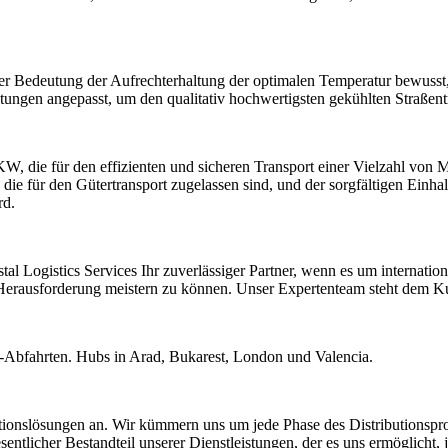
 der Bedeutung der Aufrechterhaltung der optimalen Temperatur bewusst,
ngen angepasst, um den qualitativ hochwertigsten gekühlten Straßentra
, die für den effizienten und sicheren Transport einer Vielzahl von M
e für den Gütertransport zugelassen sind, und der sorgfältigen Einhalt
rd.
tal Logistics Services Ihr zuverlässiger Partner, wenn es um internat
de Herausforderung meistern zu können. Unser Expertenteam steht dem
-Abfahrten. Hubs in Arad, Bukarest, London und Valencia.
ributionslösungen an. Wir kümmern uns um jede Phase des Distribution
sentlicher Bestandteil unserer Dienstleistungen, der es uns ermöglicht, 