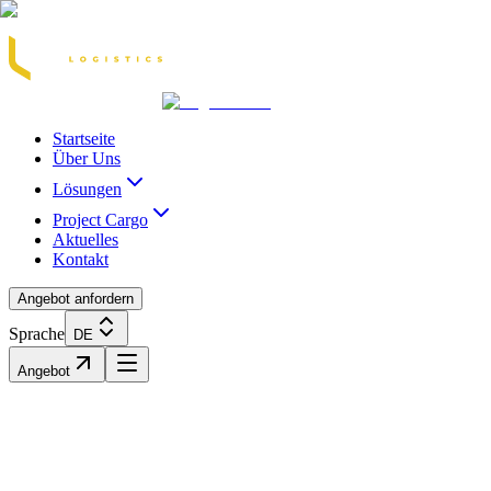
Acasă
Blog / Știri
Transport Marfă Rutier
Transport Șasiu Container
Tra
Startseite
Über Uns
Lösungen
Project Cargo
Aktuelles
Kontakt
Angebot anfordern
Sprache
DE
Angebot