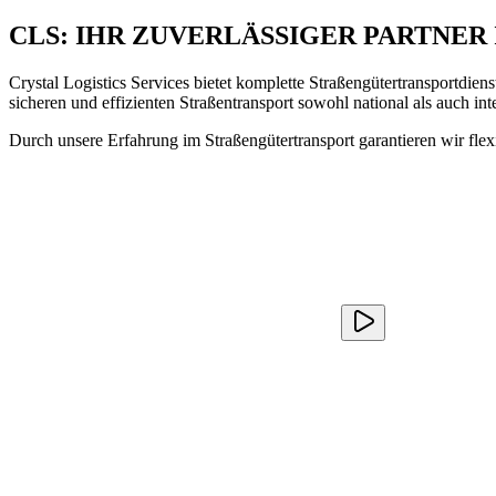
CLS: IHR ZUVERLÄSSIGER PARTNER
Crystal Logistics Services bietet komplette Straßengütertransportdie
sicheren und effizienten Straßentransport sowohl national als auch int
Durch unsere Erfahrung im Straßengütertransport garantieren wir flex
Lösungen für jede Art von Ladung
Unabhängig von Ihren Anforderungen haben wir personalisierte Lös