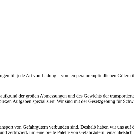
stleistungen, um jede logistische Herausforderung zu meistern, der Sie b
eine vielfältige Palette von Gütern auf nationalen und internationalen S
ewältigen, von Lebensmitteln bis hin zu Industrieanlagen und Konsumgüt
efahrgütern oder anderen Spezialladungen problemlos zu verwalten, wa
ngen für jede Art von Ladung – von temperaturempfindlichen Gütern ü
rt aufgrund der großen Abmessungen und des Gewichts der transportiert
mplexen Aufgaben spezialisiert. Wir sind mit der Gesetzgebung für Schw
ansport von Gefahrgütern verbunden sind. Deshalb haben wir uns auf di
ertifiziert, um eine breite Palette von Gefahrgütern, einschließlich 