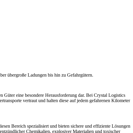
egegnen könnten. Wir sind stolz darauf, ein zuverlässiger Partner für
trecken zu transportieren. Wir können den internationalen
ern.
s unsere Position im nationalen und internationalen
ber übergroße Ladungen bis hin zu Gefahrgütern.
en Güter eine besondere Herausforderung dar. Bei Crystal Logistics
ertransporte vertraut und halten diese auf jedem gefahrenen Kilometer
esen Bereich spezialisiert und bieten sichere und effiziente Lösungen
entzündlicher Chemikalien, explosiver Materialien und toxischer