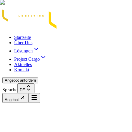
Acasă
Blog / Știri
Transport Marfă Rutier
Transport Șasiu Container
Tra
Startseite
Über Uns
Lösungen
Project Cargo
Aktuelles
Kontakt
Angebot anfordern
Sprache
DE
Angebot