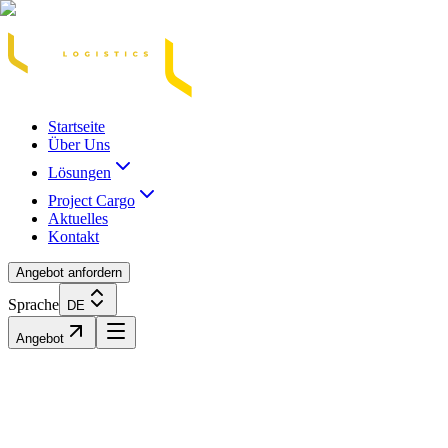
Acasă
Blog / Știri
Transport Marfă Rutier
Transport Șasiu Container
Tra
Startseite
Über Uns
Lösungen
Project Cargo
Aktuelles
Kontakt
Angebot anfordern
Sprache
DE
Angebot