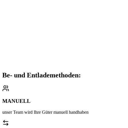
Güter schnell und ohne Hindernisse transportiert werden. Wir
berücksichtigen sowohl den Gütertransport als auch die gesamte
Gesetzgebung für den Gütertransport und stellen sicher, dass jeder
Aspekt abgedeckt ist.
UNTERSTÜTZUNG BEIM BE- UND
ENTLADEN
Wir kümmern uns um das effiziente und sichere Verladen Ihrer
Güter, sei es Möbel, Haushaltsgeräte, Kartons oder andere Fracht.
Wir transportieren Ihre Güter sorgfältig zum gewünschten Ort und
entladen sie mit Bedacht, um ihre Unversehrtheit zu gewährleisten.
Be- und Entlademethoden:
MANUELL
unser Team wird Ihre Güter manuell handhaben