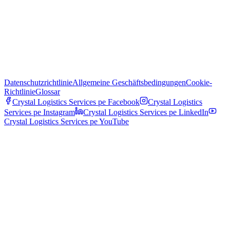
Datenschutzrichtlinie
Allgemeine Geschäftsbedingungen
Cookie-
Richtlinie
Glossar
Crystal Logistics Services pe
Facebook
Crystal Logistics
Services pe
Instagram
Crystal Logistics Services pe
LinkedIn
Crystal Logistics Services pe
YouTube