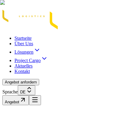
Acasă
Blog / Știri
Transport Marfă Rutier
Transport Șasiu Container
Tra
Startseite
Über Uns
Lösungen
Project Cargo
Aktuelles
Kontakt
Angebot anfordern
Sprache
DE
Angebot