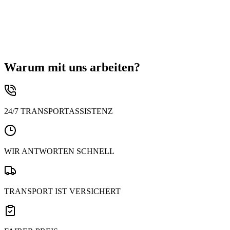
Der Schienengüterverkehr hat eine geringe Umweltbelastung. Zü
macht.
Züge können eine große Anzahl von Gütereinheiten über weite S
Der Schienentransport ist eine der sichersten Transportarten, bei
Die Zustellung eines Containers per Bahn kann, insbesondere üb
Die solide Bahninfrastruktur gewährleistet zudem eine kürzere T
können.
Warum mit uns arbeiten?
24/7 TRANSPORTASSISTENZ
WIR ANTWORTEN SCHNELL
TRANSPORT IST VERSICHERT