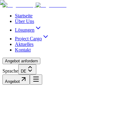
Acasă
Blog / Știri
Transport Marfă Rutier
Transport Șasiu Container
Tra
Startseite
Über Uns
Lösungen
Project Cargo
Aktuelles
Kontakt
Angebot anfordern
Sprache
DE
Angebot
Personalisierte Lösungen für Ihre Bedürfn
Die Eisenbahnindustrie hat in den letzten Jahren eine signifikante Ent