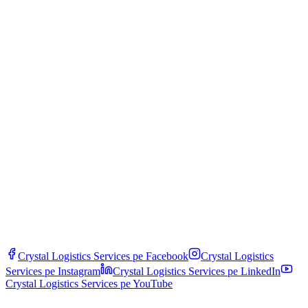
FIATA Bill of Lading oder gleichwertig), das alle Segmente
abdeckt. Dies ersetzt mehrere Einzeldokumente (CMR, See-B/L,
Luft-AWB) und vereinfacht Zoll- und Schadensanspruchsprozesse.
Welche Transportmodi kombinieren Sie?
Die häufigsten Kombinationen: See + Straße (Hafen Constanța →
Endbestimmung), Schiene + Straße (Bahnterminal → Lager), See +
Schiene + Straße (Fernost → Europa), Luft + Straße (Notfälle). Wir
passen die Lösung an Kosten, Zeit und Frachtart an.
Crystal Logistics Services pe
Facebook
Crystal Logistics
Services pe
Instagram
Crystal Logistics Services pe
LinkedIn
Crystal Logistics Services pe
YouTube