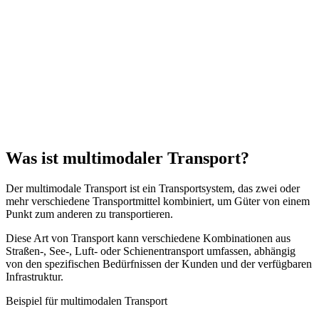
Optimierte Transportlösungen
Crystal Logistics Services bietet Ihnen komplette multimodale
Transportlösungen, um Ihre Lieferkette zu optimieren und Ihre
Kosten zu senken.
Egal, ob Sie See-, Luft-, Schienentransport oder eine Kombination
aus allem benötigen, unser Expertenteam hilft Ihnen, die beste
Lösung für Ihre Geschäftsanforderungen zu finden!
Was ist multimodaler Transport?
Der multimodale Transport ist ein Transportsystem, das zwei oder
mehr verschiedene Transportmittel kombiniert, um Güter von einem
Punkt zum anderen zu transportieren.
Diese Art von Transport kann verschiedene Kombinationen aus
Straßen-, See-, Luft- oder Schienentransport umfassen, abhängig
von den spezifischen Bedürfnissen der Kunden und der verfügbaren
Infrastruktur.
Beispiel für multimodalen Transport