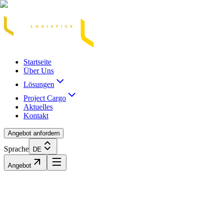
Acasă
Blog / Știri
Transport Marfă Rutier
Transport Șasiu Container
Tra
Startseite
Über Uns
Lösungen
Project Cargo
Aktuelles
Kontakt
Angebot anfordern
Sprache
DE
Angebot