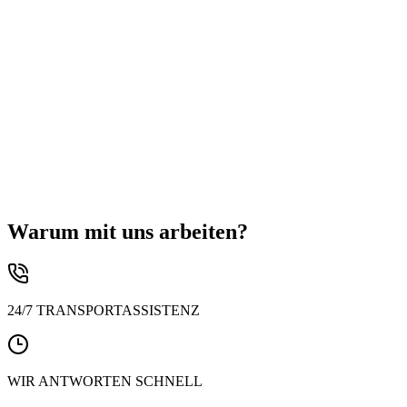
Haupttransportmodus
*
Auswählen...
Frachttyp
*
Auswählen...
Mit dem Absenden dieses Formulars bestätigen Sie, dass Sie unsere
Datenschutzrichtlinie
.
Weiter →
Warum mit uns arbeiten?
24/7 TRANSPORTASSISTENZ
WIR ANTWORTEN SCHNELL