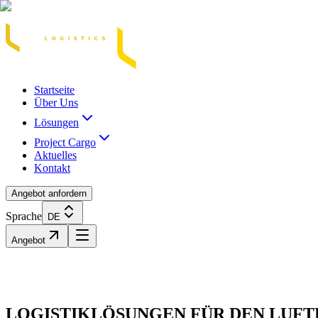
Acasă
Blog / Știri
Transport Marfă Rutier
Transport Șasiu Container
Tra
Startseite
Über Uns
Lösungen
Project Cargo
Aktuelles
Kontakt
Angebot anfordern
Sprache
DE
Angebot
LOGISTIKLÖSUNGEN FÜR DEN LUF