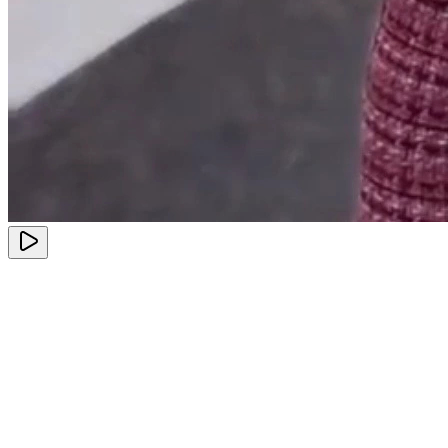
Herkunftsland
*
Germany
Zielland
*