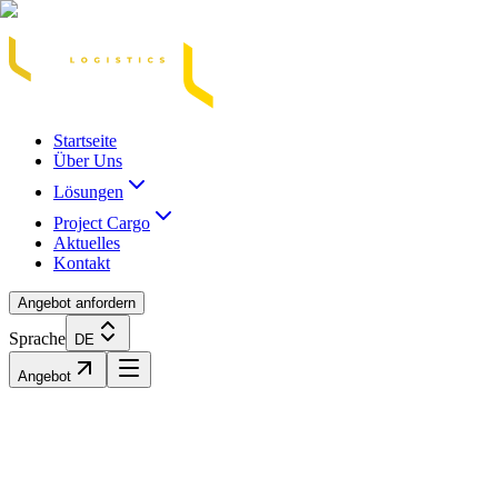
Acasă
Blog / Știri
Transport Marfă Rutier
Transport Șasiu Container
Tra
Startseite
Über Uns
Lösungen
Project Cargo
Aktuelles
Kontakt
Angebot anfordern
Sprache
DE
Angebot