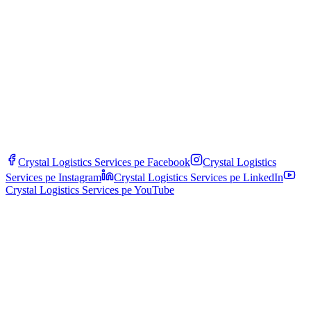
liegt?
Das System löst innerhalb von Minuten Alarme an Disposition und
Kunden aus. Verfahren: Ferndiagnose, Umleitung zum nächsten
Ersatzfahrzeug oder Kühllager, schneller Frachtumschlag. Alle
Vorfälle werden dokumentiert und durch spezifische Cargo-
Versicherung abgedeckt.
Crystal Logistics Services pe
Facebook
Crystal Logistics
Services pe
Instagram
Crystal Logistics Services pe
LinkedIn
Crystal Logistics Services pe
YouTube