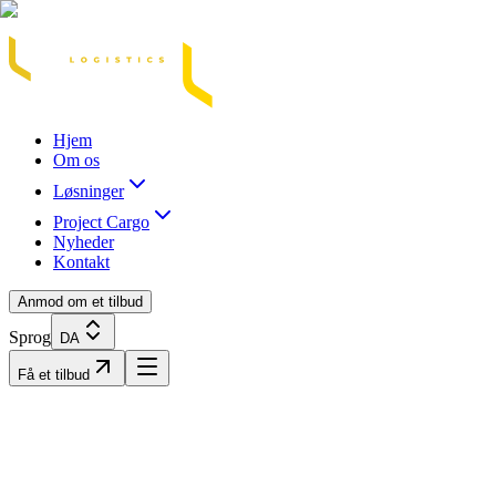
Acasă
Blog / Știri
Transport Marfă Rutier
Transport Șasiu Container
Tra
Hjem
Om os
Løsninger
Project Cargo
Nyheder
Kontakt
Anmod om et tilbud
Sprog
DA
Få et tilbud