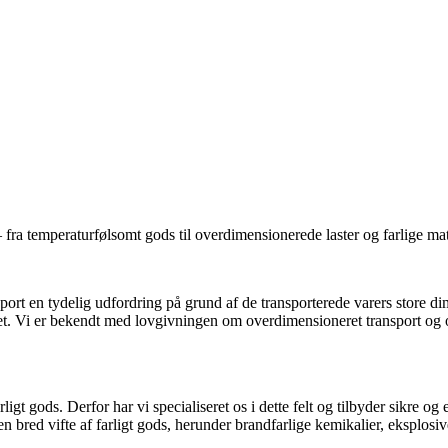
der kan imødekomme enhver logistisk udfordring, du måtte støde på. Vi er 
 bred vifte af varer på indenlandske og internationale ruter. Vi kan med s
arligt gods eller andre specialgods, hvilket styrker vores position i den 
 fra temperaturfølsomt gods til overdimensionerede laster og farlige mat
port en tydelig udfordring på grund af de transporterede varers store di
 Vi er bekendt med lovgivningen om overdimensioneret transport og overh
rligt gods. Derfor har vi specialiseret os i dette felt og tilbyder sikre
en bred vifte af farligt gods, herunder brandfarlige kemikalier, eksplosive