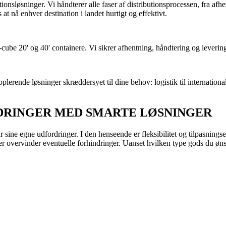
ionsløsninger. Vi håndterer alle faser af distributionsprocessen, fra afh
s at nå enhver destination i landet hurtigt og effektivt.
igh-cube 20' og 40' containere. Vi sikrer afhentning, håndtering og lever
plerende løsninger skræddersyet til dine behov: logistik til international
DRINGER MED SMARTE LØSNINGER
ar sine egne udfordringer. I den henseende er fleksibilitet og tilpasnings
r overvinder eventuelle forhindringer. Uanset hvilken type gods du ønske