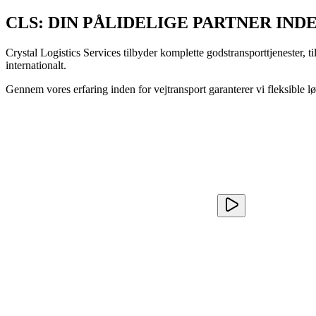
CLS: DIN PÅLIDELIGE PARTNER IN
Crystal Logistics Services tilbyder komplette godstransporttjenester, t
internationalt.
Gennem vores erfaring inden for vejtransport garanterer vi fleksible lø
Løsninger til enhver type gods
Uanset dine behov har vi skræddersyede løsninger: