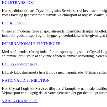
KØLETRANSPORT
Hos speditionsfirmaet Crystal Logistics Services er vi bevidste om vigt
vores flåde og tjenester for at tilbyde køletransport af højeste kvalitet,
BULK CARGO
Vi ejer en moderne flåde af specialiserede tiplastbiler designet til effe
inden for godstransport og omhyggelig overholdelse af lovgivningen for
INTERNATIONALE FLYTNINGER
Med omfattende erfaring inden for transport og logistik er Crystal Logi
en familie, er vi stolte af at kunne håndtere enhver udfordring. Vores 
LTL Stykgodstransport
LTL stykgodstransport i hele Europa med garanterede 48-timers afga
NATIONAL DISTRIBUTION
Hos Crystal Logistics Services tilbyder vi komplette nationale distribut
Vejtransport er en vigtig del af vores tjenester, der gør det muligt for o
VÅBENTRANSPORT