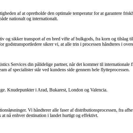
igheden af at opretholde den optimale temperatur for at garantere friskhe
 både nationalt og internationalt.
ktiv og sikker transport af en bred vifte af bulkgods, fra korn og tilslag 
 godstransportledere sikrer vi, at alle trin i processen håndteres i ov
stics Services din pålidelige partner, når det kommer til internationale 
team af specialister står ved kundens side gennem hele flytteprocessen.
nge. Knudepunkter i Arad, Bukarest, London og Valencia.
ionsløsninger. Vi håndterer alle faser af distributionsprocessen, fra afh
s at nå enhver destination i landet hurtigt og effektivt.