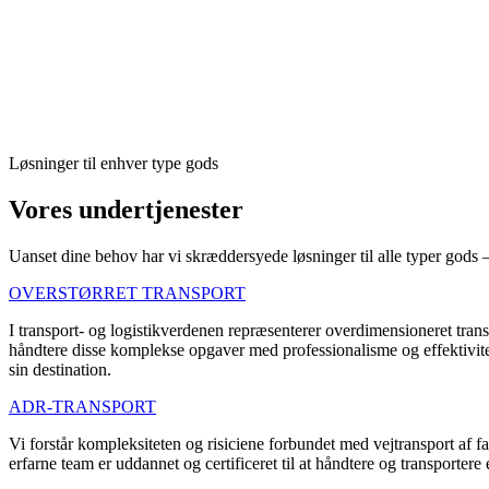
Hos Crystal Logistics Services tilbyder vi en bred vifte af tjenester, 
nationalt og internationalt.
Inden for vejtransport er vi stolte af vores evne til at transportere en
produkter, lige fra fødevarer til industrielt udstyr og forbrugsvarer.
Derudover gør vores erfaring det nemt for os at håndtere transport af f
Løsninger til enhver type gods
Vores undertjenester
Uanset dine behov har vi skræddersyede løsninger til alle typer gods –
OVERSTØRRET TRANSPORT
I transport- og logistikverdenen repræsenterer overdimensioneret trans
håndtere disse komplekse opgaver med professionalisme og effektivitet.
sin destination.
ADR-TRANSPORT
Vi forstår kompleksiteten og risiciene forbundet med vejtransport af fa
erfarne team er uddannet og certificeret til at håndtere og transportere 