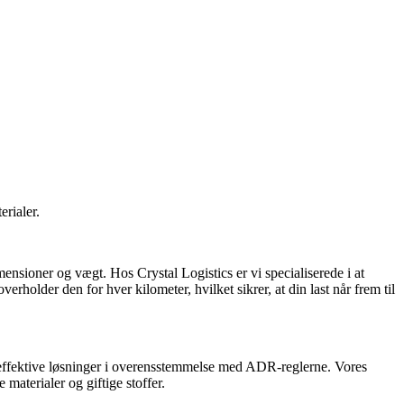
stolte af at være en pålidelig partner inden for vejtransport, både
ucces håndtere international vejfragttransport af en række forskellige
internationale og indenlandske vejtransportsektor.
erialer.
mensioner og vægt. Hos Crystal Logistics er vi specialiserede i at
older den for hver kilometer, hvilket sikrer, at din last når frem til
 og effektive løsninger i overensstemmelse med ADR-reglerne. Vores
 materialer og giftige stoffer.