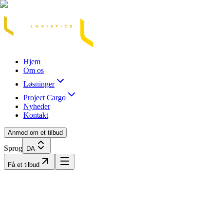
Acasă
Blog / Știri
Transport Marfă Rutier
Transport Șasiu Container
Tra
Hjem
Om os
Løsninger
Project Cargo
Nyheder
Kontakt
Anmod om et tilbud
Sprog
DA
Få et tilbud