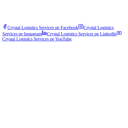
over visse mængder og obligatoriske alternative ruter gennem byer.
Crystal Logistics Services pe
Facebook
Crystal Logistics
Services pe
Instagram
Crystal Logistics Services pe
LinkedIn
Crystal Logistics Services pe
YouTube