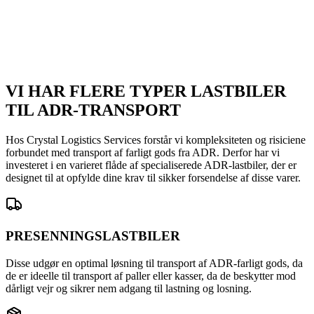
Ved at indsende denne formular bekræfter du, at du har læst vores
Privatlivspolitik
.
Fortsætte →
VI HAR FLERE TYPER LASTBILER
TIL ADR-TRANSPORT
Hos Crystal Logistics Services forstår vi kompleksiteten og risiciene
forbundet med transport af farligt gods fra ADR. Derfor har vi
investeret i en varieret flåde af specialiserede ADR-lastbiler, der er
designet til at opfylde dine krav til sikker forsendelse af disse varer.
PRESENNINGSLASTBILER
Disse udgør en optimal løsning til transport af ADR-farligt gods, da
de er ideelle til transport af paller eller kasser, da de beskytter mod
dårligt vejr og sikrer nem adgang til lastning og losning.