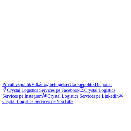
Privatlivspolitik
Vilkår og betingelser
Cookiepolitik
Dicționar
Crystal Logistics Services pe
Facebook
Crystal Logistics
Services pe
Instagram
Crystal Logistics Services pe
LinkedIn
Crystal Logistics Services pe
YouTube