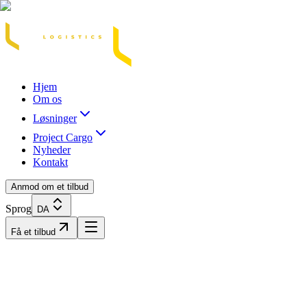
Acasă
Blog / Știri
Transport Marfă Rutier
Transport Șasiu Container
Tra
Hjem
Om os
Løsninger
Project Cargo
Nyheder
Kontakt
Anmod om et tilbud
Sprog
DA
Få et tilbud