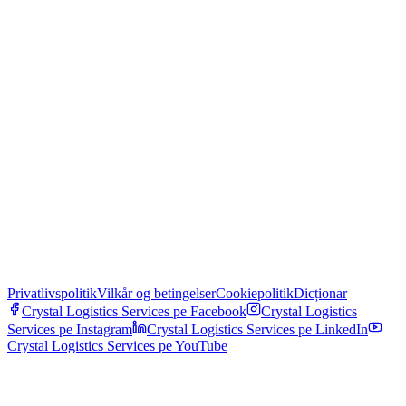
Privatlivspolitik
Vilkår og betingelser
Cookiepolitik
Dicționar
Crystal Logistics Services pe
Facebook
Crystal Logistics
Services pe
Instagram
Crystal Logistics Services pe
LinkedIn
Crystal Logistics Services pe
YouTube