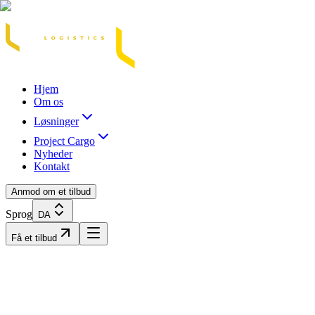
Acasă
Blog / Știri
Transport Marfă Rutier
Transport Șasiu Container
Tra
Hjem
Om os
Løsninger
Project Cargo
Nyheder
Kontakt
Anmod om et tilbud
Sprog
DA
Få et tilbud