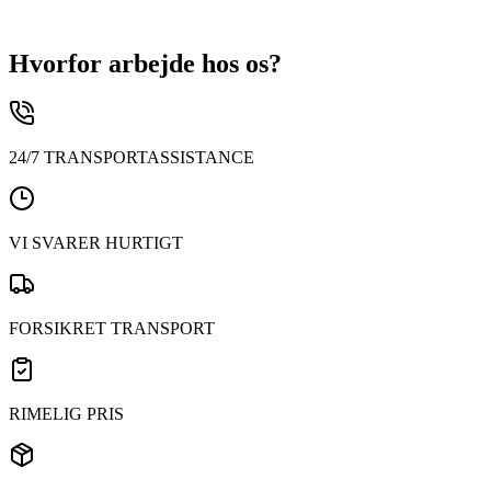
transittid. Jernbanetransport drager fordel af et omfattende
rutenetværk, hvilket betyder, at dine varer kan nå deres
destination hurtigere.
Hvorfor arbejde hos os?
24/7 TRANSPORTASSISTANCE
VI SVARER HURTIGT
FORSIKRET TRANSPORT
RIMELIG PRIS