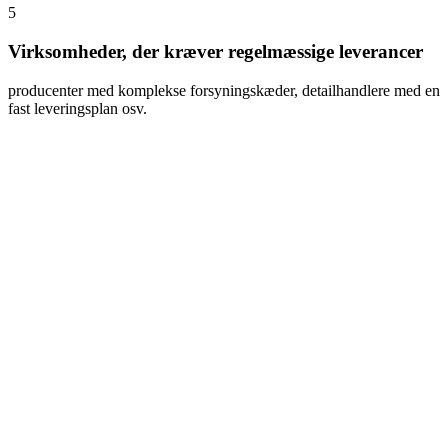
5
Virksomheder, der kræver regelmæssige leverancer
producenter med komplekse forsyningskæder, detailhandlere med en
fast leveringsplan osv.
Fordele ved jernbanetransport
Jernbanegodstransport har en lav miljøpåvirkning. Tog
udleder færre drivhusgasser og luftforurenende stoffer pr.
transporteret godsenhed, hvilket gør dem til et mere økologisk
valg.
Tog kan transportere et stort antal godsenheder over lange
afstande med betydeligt højere energieffektivitet end andre
transportmetoder.
Jernbanetransport er en af de sikreste transportformer med
ekstremt sjældne ulykker.
Det kan være meget mere økonomisk at levere en container
med jernbane end med andre transportmetoder, især over
lange afstande.
Den solide jernbaneinfrastruktur sikrer også en kortere