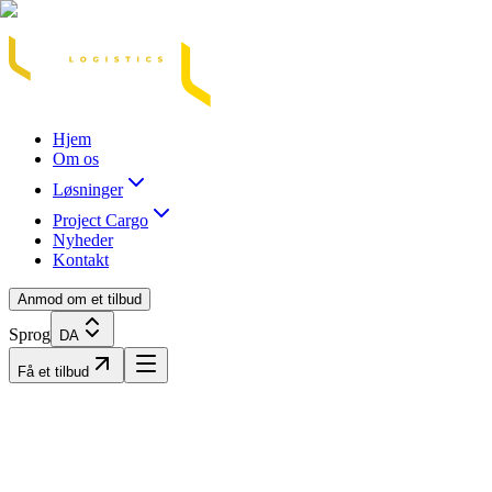
Acasă
Blog / Știri
Transport Marfă Rutier
Transport Șasiu Container
Tra
Hjem
Om os
Løsninger
Project Cargo
Nyheder
Kontakt
Anmod om et tilbud
Sprog
DA
Få et tilbud