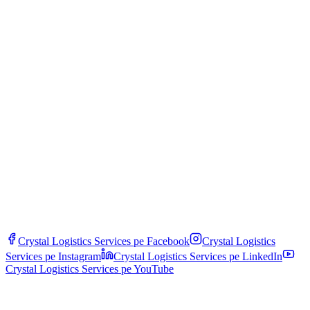
Hvordan integrerer man jernbane i en multimodal løsning?
Vi kombinerer jernbane med vej til første/sidste mil, med søtransport
via Constanța eller Hamborg havne for global transport, og med fly,
når der er behov for maksimal hastighed på det kritiske segment.
Alle dokumenter er samlet med ét enkelt kontaktpunkt til end-to-end
styring.
Crystal Logistics Services pe
Facebook
Crystal Logistics
Services pe
Instagram
Crystal Logistics Services pe
LinkedIn
Crystal Logistics Services pe
YouTube