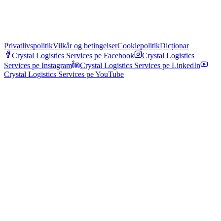
Privatlivspolitik
Vilkår og betingelser
Cookiepolitik
Dicționar
Crystal Logistics Services pe
Facebook
Crystal Logistics
Services pe
Instagram
Crystal Logistics Services pe
LinkedIn
Crystal Logistics Services pe
YouTube