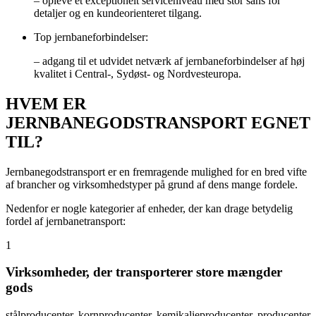
–
opleve et exceptionelt serviceniveau med stor sans for
detaljer og en kundeorienteret tilgang.
Top jernbaneforbindelser:
–
adgang til et udvidet netværk af jernbaneforbindelser af høj
kvalitet i Central-, Sydøst- og Nordvesteuropa.
HVEM ER
JERNBANEGODSTRANSPORT EGNET
TIL?
Jernbanegodstransport er en fremragende mulighed for en bred vifte
af brancher og virksomhedstyper på grund af dens mange fordele.
Nedenfor er nogle kategorier af enheder, der kan drage betydelig
fordel af jernbanetransport:
1
Virksomheder, der transporterer store mængder
gods
stålproducenter, kornproducenter, kemikalieproducenter, producenter