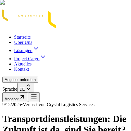
Acasă
Blog / Știri
Transport Marfă Rutier
Transport Șasiu Container
Tra
Startseite
Über Uns
Lösungen
Project Cargo
Aktuelles
Kontakt
Angebot anfordern
Sprache
DE
Angebot
9/12/2025
•
Verfasst von
Crystal Logistics Services
Transportdienstleistungen: Die
Zukunft ist da, sind Sie bereit?