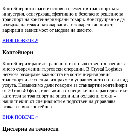
Контейнерното шаси е основен елемент в транспортната
индустрия, осигуряващ ефективно и безопасно решение за
транспорт на контейнеризирани товари. Конструирано е да
издържа на тежки натоварвания, с товарен капацитет,
варираш в зависимост от модела на шасито.
ВИЖ ПОВЕЧЕ
↗
Контейнери
Контейнеризираният транспорт е от съществено значение за
много съвременни търговски операции. В Crystal Logistics
Services разбираме важността на контейнеризирания
транспорт и се специализирахме в управлението на този вид
услуга. Независимо дали говорим за стандартни контейнери
от 20 или 40 фута, или такива с специфични характеристики –
като тези за транспорт на опасни или охладени стоки –
нашият екип от специалисти е подготвен да управлява
всякакъв вид контейнер.
ВИЖ ПОВЕЧЕ
↗
Цистерна за течности