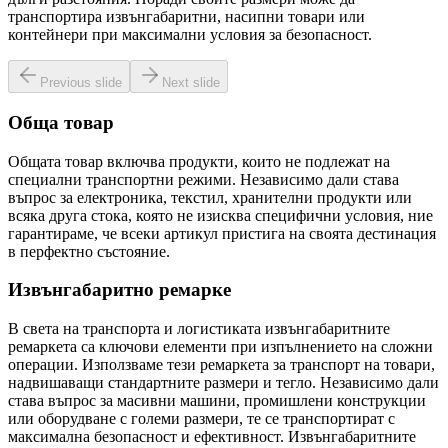
транспортира извънгабаритни, насипни товари или
контейнери при максимални условия за безопасност.
Previous slide
Next slide
Обща товар
Общата товар включва продукти, които не подлежат на
специални транспортни режими. Независимо дали става
въпрос за електроника, текстил, хранителни продукти или
всяка друга стока, която не изисква специфични условия, ние
гарантираме, че всеки артикул пристига на своята дестинация
в перфектно състояние.
Извънгабаритно ремарке
В света на транспорта и логистиката извънгабаритните
ремаркета са ключови елементи при изпълнението на сложни
операции. Използваме тези ремаркета за транспорт на товари,
надвишаващи стандартните размери и тегло. Независимо дали
става въпрос за масивни машини, промишлени конструкции
или оборудване с големи размери, те се транспортират с
максимална безопасност и ефективност. Извънгабаритните