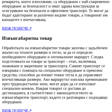
ремаркета, които използваме, са оборудвани с най-съвременно
оборудване за безопасност и имат здрава конструкция за
осигуряване на безопасен и ефективен транспорт. Те могат да
бъдат адаптирани за различни видове товари, а товарният им
капацитет е впечатляващ.
ВИЖ ПОВЕЧЕ
↗
Извънгабаритна товар
Обработката на извънгабаритни товари започва с задълбочен
анализ на техните размери и тегло, за да се определи
необходимото оборудване и оптималният маршрут. Следва
подготовката на товара за транспорт – етап, включващ
опаковане и закрепване за транспорта. Самият транспорт се
извършва с помощта на специално оборудване и превозни
средства, способни да поемат тежки тегла и да управляват
впечатляващи размери. Ако маршрутът изисква преминаване
през труднодостъпни зони, могат дори да се използват
специални конвои. Накрая товарът се доставя до
дестинацията, в съответствие с законодателството за
извънгабаритен транспорт, където се разтоварва с подходящо
оборудване.
ВИЖ ПОВЕЧЕ
↗