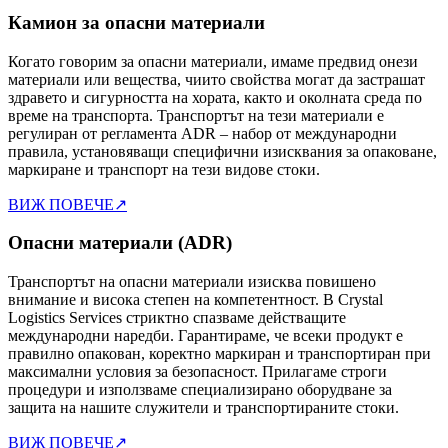
Камион за опасни материали
Когато говорим за опасни материали, имаме предвид онези
материали или вещества, чиито свойства могат да застрашат
здравето и сигурността на хората, както и околната среда по
време на транспорта. Транспортът на тези материали е
регулиран от регламента ADR – набор от международни
правила, установяващи специфични изисквания за опаковане,
маркиране и транспорт на тези видове стоки.
ВИЖ ПОВЕЧЕ
↗
Опасни материали (ADR)
Транспортът на опасни материали изисква повишено
внимание и висока степен на компетентност. В Crystal
Logistics Services стриктно спазваме действащите
международни наредби. Гарантираме, че всеки продукт е
правилно опакован, коректно маркиран и транспортиран при
максимални условия за безопасност. Прилагаме строги
процедури и използваме специализирано оборудване за
защита на нашите служители и транспортираните стоки.
ВИЖ ПОВЕЧЕ
↗