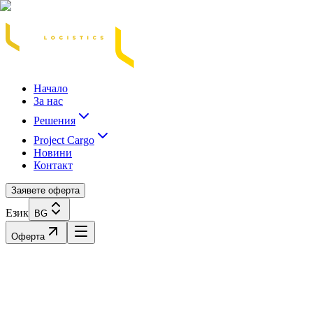
Acasă
Blog / Știri
Transport Marfă Rutier
Transport Șasiu Container
Tra
Начало
За нас
Решения
Project Cargo
Новини
Контакт
Заявете оферта
Език
BG
Оферта