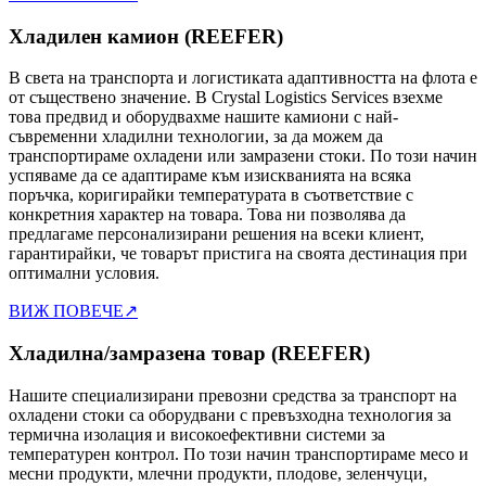
Хладилен камион (REEFER)
В света на транспорта и логистиката адаптивността на флота е
от съществено значение. В Crystal Logistics Services взехме
това предвид и оборудвахме нашите камиони с най-
съвременни хладилни технологии, за да можем да
транспортираме охладени или замразени стоки. По този начин
успяваме да се адаптираме към изискванията на всяка
поръчка, коригирайки температурата в съответствие с
конкретния характер на товара. Това ни позволява да
предлагаме персонализирани решения на всеки клиент,
гарантирайки, че товарът пристига на своята дестинация при
оптимални условия.
ВИЖ ПОВЕЧЕ
↗
Хладилна/замразена товар (REEFER)
Нашите специализирани превозни средства за транспорт на
охладени стоки са оборудвани с превъзходна технология за
термична изолация и високоефективни системи за
температурен контрол. По този начин транспортираме месо и
месни продукти, млечни продукти, плодове, зеленчуци,