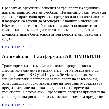
Предлагаме ефективни решения за транспорт на единични
или партидни лотове автомобили. Независимо дали трябва да
транспортирате едно превозно средство или цял лот, нашите
платформи са готови да отговорят на вашите изисквания.
Ефективността и рентабилността са две от основните ни
грижи, така че можете да спестите време и пари, без да
компрометирате безопасността или целостта на превозните
средства.
ВИЖ ПОВЕЧЕ
↗
Автомобили – Платформа за АВТОМОБИЛИ
Транспортът на автомобили е сложен процес, изискващ
специално внимание на всеки етап – от натоварването до
разтоварването. В Crystal Logistics Services използваме
специализирани платформи за транспорт на автомобили,
осигуряващи сигурно закрепване на превозните средства за
предотвратяване на всякакво движение по време на
транспорта. По този начин превозните средства пристигат на
своята дестинация в същото състояние, в което са предадени.
ВИЖ ПОВЕЧЕ
↗