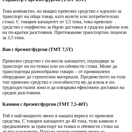
Това компактно, но мощно превозно средство е идеално за
транспорт на обща товар, като колети или потребителски
стоки. С товарен капацитет от 3,5 тона, това превозно
средство е перфектно за бързи доставки в градски райони или
на по-кратки разстояния. Притежаваме транспортни лицензи
за 3,5 тона.
Ван с брезент/фургон (ТМТ 7,5Т)
Превозно средство с по-висок капацитет, подходящо за
транспорт на по-тежки или по-обемисти стоки. Може да
транспортира разнообразни товари – от промишлено
оборудване до строителни материали. Предимството на този
тип превозно средство е способността му да влиза в по-
труднодостъпни зони и да извършва ефективни доставки на
средни разстояния.
Камион с брезент/фургон (ТМТ 7,5-40Т)
Той е най-мощното звено в нашата верига от превозни
средства. С товарен капацитет до 40 тона, този камион е
предназначен за транспорт на тежки и обемисти стоки на
дълги разстояния. Поради своите размери може да