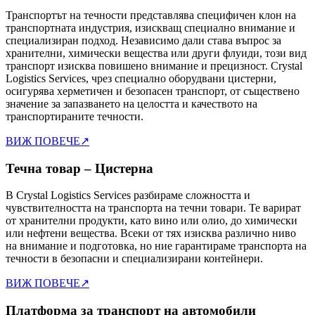
Транспортът на течности представлява специфичен клон на
транспортната индустрия, изискващ специално внимание и
специализиран подход. Независимо дали става въпрос за
хранителни, химически вещества или други флуиди, този вид
транспорт изисква повишено внимание и прецизност. Crystal
Logistics Services, чрез специално оборудвани цистерни,
осигурява херметичен и безопасен транспорт, от съществено
значение за запазването на целостта и качеството на
транспортираните течности.
ВИЖ ПОВЕЧЕ
↗
Течна товар – Цистерна
В Crystal Logistics Services разбираме сложността и
чувствителността на транспорта на течни товари. Те варират
от хранителни продукти, като вино или олио, до химически
или нефтени вещества. Всеки от тях изисква различно ниво
на внимание и подготовка, но ние гарантираме транспорта на
течности в безопасни и специализирани контейнери.
ВИЖ ПОВЕЧЕ
↗
Платформа за транспорт на автомобили