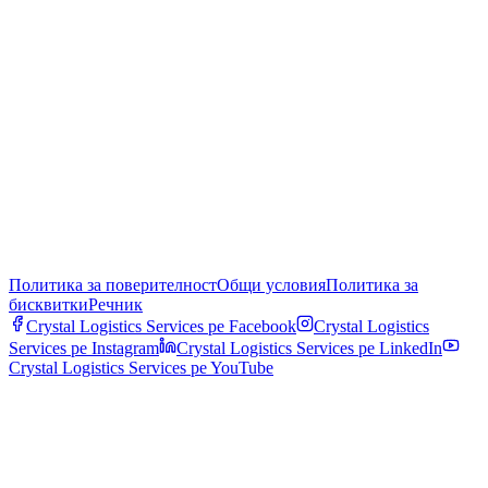
Политика за поверителност
Общи условия
Политика за
бисквитки
Речник
Crystal Logistics Services pe
Facebook
Crystal Logistics
Services pe
Instagram
Crystal Logistics Services pe
LinkedIn
Crystal Logistics Services pe
YouTube