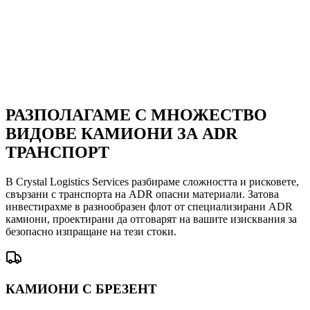
Вид товар
*
Изберете...
С изпращането на тази форма потвърждавате, че сте прочели
нашата
Политика за поверителност
.
Продължи →
РАЗПОЛАГАМЕ С МНОЖЕСТВО
ВИДОВЕ КАМИОНИ ЗА ADR
ТРАНСПОРТ
В Crystal Logistics Services разбираме сложността и рисковете,
свързани с транспорта на ADR опасни материали. Затова
инвестирахме в разнообразен флот от специализирани ADR
камиони, проектирани да отговарят на вашите изисквания за
безопасно изпращане на тези стоки.
КАМИОНИ С БРЕЗЕНТ