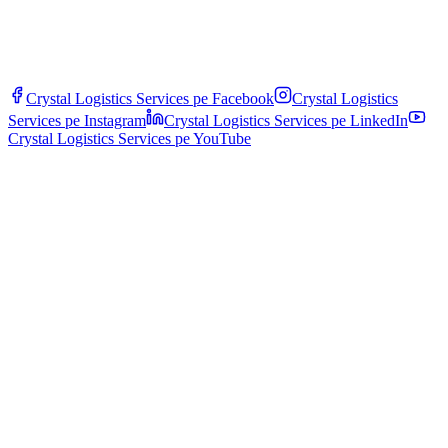
задължителни алтернативни маршрути през градове.
Crystal Logistics Services pe
Facebook
Crystal Logistics
Services pe
Instagram
Crystal Logistics Services pe
LinkedIn
Crystal Logistics Services pe
YouTube