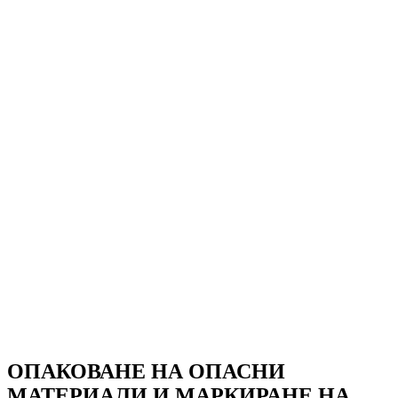
Клас 7: Радиоактивни материали
Клас 8: Корозивни вещества
Клас 9: Различни опасни вещества и изделия
ОПАКОВАНЕ НА ОПАСНИ
МАТЕРИАЛИ И МАРКИРАНЕ НА