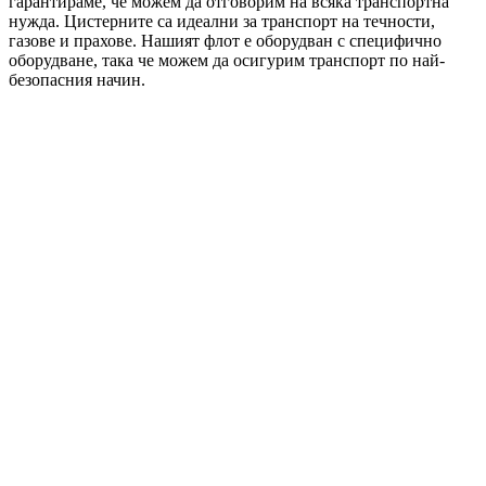
гарантираме, че можем да отговорим на всяка транспортна
нужда. Цистерните са идеални за транспорт на течности,
газове и прахове. Нашият флот е оборудван с специфично
оборудване, така че можем да осигурим транспорт по най-
безопасния начин.
Клас 1: Взривни материали и изделия
Примери: динамит, нитроглицерин, фойерверки.
Клас 2: Газове