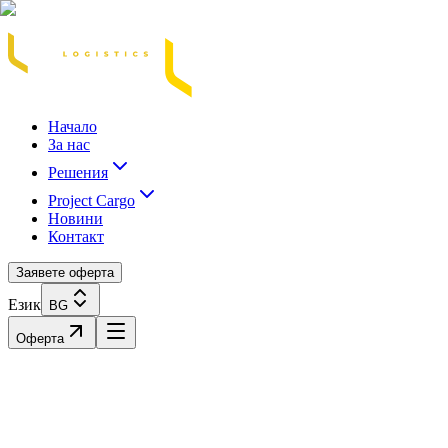
Acasă
Blog / Știri
Transport Marfă Rutier
Transport Șasiu Container
Tra
Начало
За нас
Решения
Project Cargo
Новини
Контакт
Заявете оферта
Език
BG
Оферта