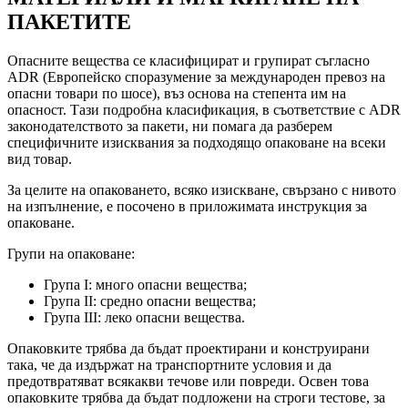
ПАКЕТИТЕ
Опасните вещества се класифицират и групират съгласно
ADR (Европейско споразумение за международен превоз на
опасни товари по шосе), въз основа на степента им на
опасност. Тази подробна класификация, в съответствие с ADR
законодателството за пакети, ни помага да разберем
специфичните изисквания за подходящо опаковане на всеки
вид товар.
За целите на опаковането, всяко изискване, свързано с нивото
на изпълнение, е посочено в приложимата инструкция за
опаковане.
Групи на опаковане:
Група I:
много опасни вещества;
Група II:
средно опасни вещества;
Група III:
леко опасни вещества.
Опаковките трябва да бъдат проектирани и конструирани
така, че да издържат на транспортните условия и да
предотвратяват всякакви течове или повреди. Освен това
опаковките трябва да бъдат подложени на строги тестове, за