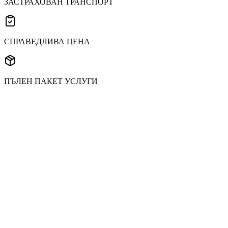
ЗАСТРАХОВАН ТРАНСПОРТ
СПРАВЕДЛИВА ЦЕНА
ПЪЛЕН ПАКЕТ УСЛУГИ
Какво е ADR превоз?
ADR (Accord européen relatif au transport international des
marchandises Dangereuses par Route) е европейският регламент
за автомобилния превоз на опасни товари. Обхваща
класификация, опаковка, етикетиране и документация,