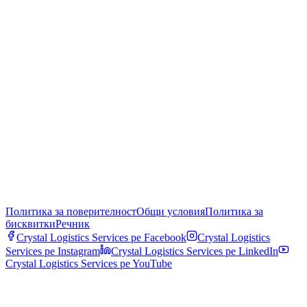
Политика за поверителност
Общи условия
Политика за
бисквитки
Речник
Crystal Logistics Services pe
Facebook
Crystal Logistics
Services pe
Instagram
Crystal Logistics Services pe
LinkedIn
Crystal Logistics Services pe
YouTube