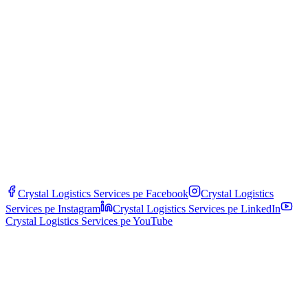
Какво се случва, ако температурата излезе от диапазона по време
на маршрута?
Системата задейства аларми към диспечерите и клиента в
рамките на минути. Процедура: дистанционна диагностика,
пренасочване към най-близкото резервно превозно средство
или хладилен склад, бърз трансбординг на товара. Всички
инциденти са документирани и покрити от специфична карго
застраховка.
Crystal Logistics Services pe
Facebook
Crystal Logistics
Services pe
Instagram
Crystal Logistics Services pe
LinkedIn
Crystal Logistics Services pe
YouTube