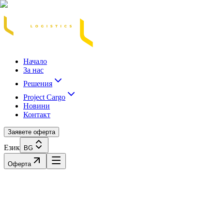
Acasă
Blog / Știri
Transport Marfă Rutier
Transport Șasiu Container
Tra
Начало
За нас
Решения
Project Cargo
Новини
Контакт
Заявете оферта
Език
BG
Оферта