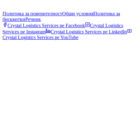
Политика за поверителност
Общи условия
Политика за
бисквитки
Речник
Crystal Logistics Services pe
Facebook
Crystal Logistics
Services pe
Instagram
Crystal Logistics Services pe
LinkedIn
Crystal Logistics Services pe
YouTube