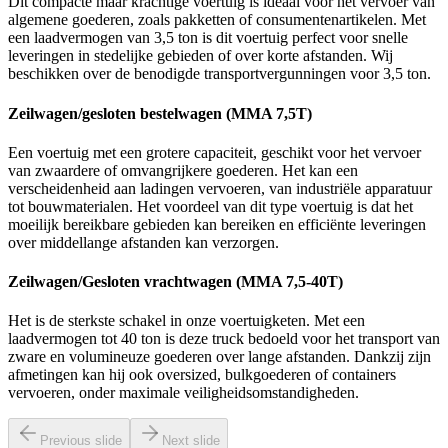
Dit compacte maar krachtige voertuig is ideaal voor het vervoer van
algemene goederen, zoals pakketten of consumentenartikelen. Met
een laadvermogen van 3,5 ton is dit voertuig perfect voor snelle
leveringen in stedelijke gebieden of over korte afstanden. Wij
beschikken over de benodigde transportvergunningen voor 3,5 ton.
Zeilwagen/gesloten bestelwagen (MMA 7,5T)
Een voertuig met een grotere capaciteit, geschikt voor het vervoer
van zwaardere of omvangrijkere goederen. Het kan een
verscheidenheid aan ladingen vervoeren, van industriële apparatuur
tot bouwmaterialen. Het voordeel van dit type voertuig is dat het
moeilijk bereikbare gebieden kan bereiken en efficiënte leveringen
over middellange afstanden kan verzorgen.
Zeilwagen/Gesloten vrachtwagen (MMA 7,5-40T)
Het is de sterkste schakel in onze voertuigketen. Met een
laadvermogen tot 40 ton is deze truck bedoeld voor het transport van
zware en volumineuze goederen over lange afstanden. Dankzij zijn
afmetingen kan hij ook oversized, bulkgoederen of containers
vervoeren, onder maximale veiligheidsomstandigheden.
Previous slide
Next slide