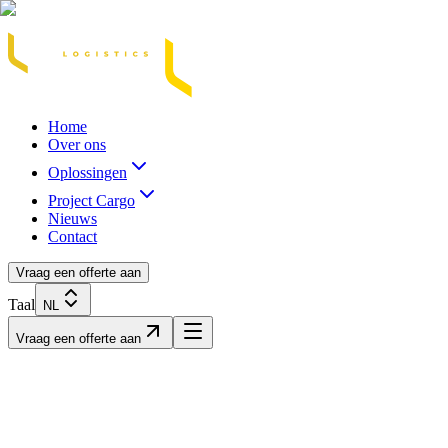
Acasă
Blog / Știri
Transport Marfă Rutier
Transport Șasiu Container
Tra
Home
Over ons
Oplossingen
Project Cargo
Nieuws
Contact
Vraag een offerte aan
Taal
NL
Vraag een offerte aan