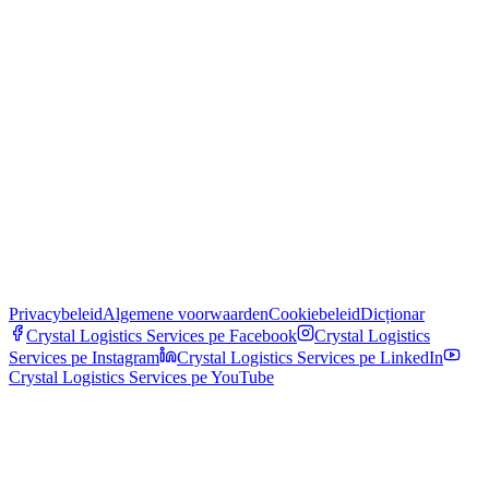
Privacybeleid
Algemene voorwaarden
Cookiebeleid
Dicționar
Crystal Logistics Services pe
Facebook
Crystal Logistics
Services pe
Instagram
Crystal Logistics Services pe
LinkedIn
Crystal Logistics Services pe
YouTube