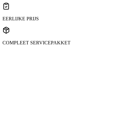
EERLIJKE PRIJS
COMPLEET SERVICEPAKKET
Welke temperatuurrange kunt u aanhouden tijdens gekoeld transport?
Onze koelapparatuur handhaaft temperaturen tussen -25°C en
+25°C, met een nauwkeurigheid van ±0,5°C. Gangbare normen:
diepvriesproducten -18°C tot -25°C, gekoelde producten +2°C tot