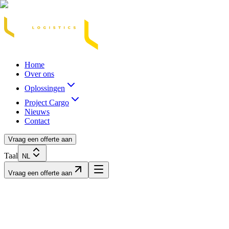
Acasă
Blog / Știri
Transport Marfă Rutier
Transport Șasiu Container
Tra
Home
Over ons
Oplossingen
Project Cargo
Nieuws
Contact
Vraag een offerte aan
Taal
NL
Vraag een offerte aan