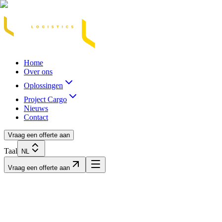
Acasă
Blog / Știri
Transport Marfă Rutier
Transport Șasiu Container
Tra
Home
Over ons
Oplossingen
Project Cargo
Nieuws
Contact
Vraag een offerte aan
Taal
NL
Vraag een offerte aan