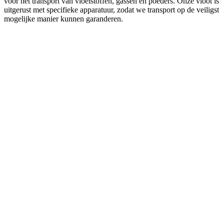
voor het transport van vloeistoffen, gassen en poeders. Onze vloot is
uitgerust met specifieke apparatuur, zodat we transport op de veiligst
mogelijke manier kunnen garanderen.
Klasse 1: Explosieve materialen en voorwerpen
Voorbeelden: dynamiet, nitroglycerine, vuurwerk.
Klasse 2: Gassen
Klasse 3: Brandbare vloeistoffen