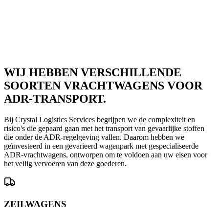
Selecteer...
Door dit formulier in te dienen, bevestigt u dat u onze algemene
voorwaarden hebt gelezen.
Privacybeleid
.
Doorgaan →
WIJ HEBBEN VERSCHILLENDE
SOORTEN VRACHTWAGENS VOOR
ADR-TRANSPORT.
Bij Crystal Logistics Services begrijpen we de complexiteit en
risico's die gepaard gaan met het transport van gevaarlijke stoffen
die onder de ADR-regelgeving vallen. Daarom hebben we
geïnvesteerd in een gevarieerd wagenpark met gespecialiseerde
ADR-vrachtwagens, ontworpen om te voldoen aan uw eisen voor
het veilig vervoeren van deze goederen.
ZEILWAGENS