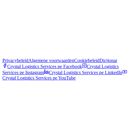
Privacybeleid
Algemene voorwaarden
Cookiebeleid
Dicționar
Crystal Logistics Services pe
Facebook
Crystal Logistics
Services pe
Instagram
Crystal Logistics Services pe
LinkedIn
Crystal Logistics Services pe
YouTube