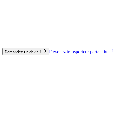
Devenez transporteur partenaire
Demandez un devis !
Routier
Mode de transport
Routier
Maritime
Aérien
Ferroviaire
Spécialisation
Project Cargo
Type de marchandise
Complet (FTL)
Groupage (LTL)
ADR
Véhicules
Délai indicatif
24 à 72 h dans l'UE