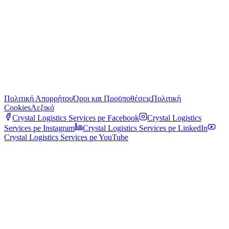
Πολιτική Απορρήτου
Όροι και Προϋποθέσεις
Πολιτική
Cookies
Λεξικό
Crystal Logistics Services pe
Facebook
Crystal Logistics
Services pe
Instagram
Crystal Logistics Services pe
LinkedIn
Crystal Logistics Services pe
YouTube