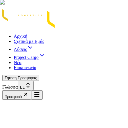
Acasă
Blog / Știri
Transport Marfă Rutier
Transport Șasiu Container
Tra
Αρχική
Σχετικά με Εμάς
Λύσεις
Project Cargo
Νέα
Επικοινωνία
Ζήτηση Προσφοράς
Γλώσσα
EL
Προσφορά