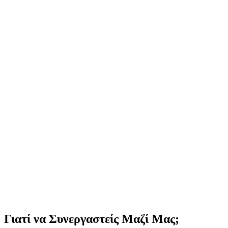
Διεύθυνση Προορισμού
*
Ονοματεπώνυμο
*
Επωνυμία Εταιρείας
*
Email
*
Τηλέφωνο
*
RO
+40
Κύριος Τρόπος Μεταφοράς
*
Επίλεξε...
Τύπος Φορτίου
*
Επίλεξε...
Υποβάλλοντας αυτή τη φόρμα, επιβεβαιώνεις ότι έχεις διαβάσει την
Συνέχεια →
Γιατί να Συνεργαστείς Μαζί Μας;