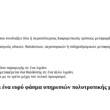
πολυτροπικής μεταφοράς για τη βελτιστοποίηση της εφοδιαστικής σας 
ναν συνδυασμό όλων, η ομάδα των ειδικών μας θα σας βοηθήσει να βρ
ου συνδυάζει δύο ή περισσότερους διαφορετικούς τρόπους μεταφορά
ασμούς οδικών, θαλάσσιων, αεροπορικών ή σιδηροδρομικών μεταφορώ
όπο παραγωγής σε ένα λιμάνι.
μεταφέρεται δια θαλάσσης σε ένα άλλο λιμάνι.
 με το τρένο μέχρι τον τελικό προορισμό.
ρει ένα ευρύ φάσμα υπηρεσιών πολυτροπική