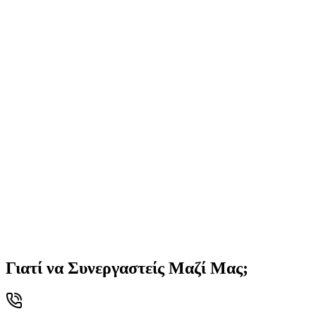
Γιατί να Συνεργαστείς Μαζί Μας;