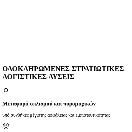
Κύριος Τρόπος Μεταφοράς
*
Επίλεξε...
Τύπος Φορτίου
*
Επίλεξε...
Υποβάλλοντας αυτή τη φόρμα, επιβεβαιώνεις ότι έχεις διαβάσει την
Πολιτική Απορρήτου
.
Συνέχεια →
ΟΛΟΚΛΗΡΩΜΕΝΕΣ ΣΤΡΑΤΙΩΤΙΚΕΣ
ΛΟΓΙΣΤΙΚΕΣ ΛΥΣΕΙΣ
Μεταφορά οπλισμού και πυρομαχικών
υπό συνθήκες μέγιστης ασφάλειας και εμπιστευτικότητας