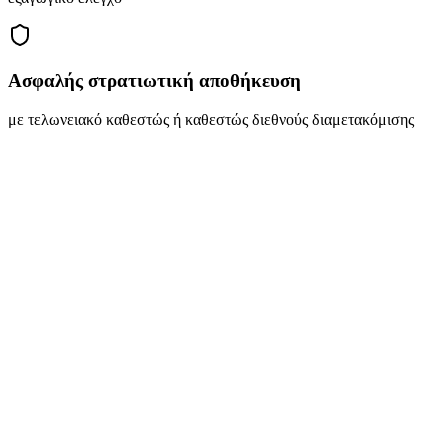
Ασφαλής στρατιωτική αποθήκευση
με τελωνειακό καθεστώς ή καθεστώς διεθνούς διαμετακόμισης
Διεθνείς Στρατιωτικές Μεταφορές και
Εξειδικευμένες Λύσεις Logistics
Η Crystal Logistics Services είναι ο αξιόπιστος συνεργάτης σας για
διεθνείς στρατιωτικές μεταφορές και εξειδικευμένη στρατιωτική
εφοδιαστική.
Είμαστε ειδικοί στη διαχείριση της στρατιωτικής μεταφοράς
εξοπλισμού, οπλισμού, πυρομαχικών και τεθωρακισμένων
οχημάτων. Με μια ομάδα επαγγελματιών και ένα εκτεταμένο
δίκτυο, διασφαλίζουμε μεταφορές σύμφωνες με τους διεθνείς
κανονισμούς, τηρώντας όλες τις νομικές απαιτήσεις για επικίνδυνα
υλικά, συμπεριλαμβανομένης της κλάσης ADR 1 και των
εκρηκτικών.