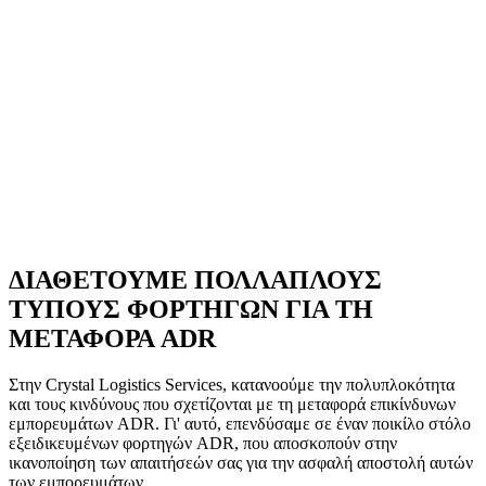
Κύριος Τρόπος Μεταφοράς
*
Επίλεξε...
Τύπος Φορτίου
*
Επίλεξε...
Υποβάλλοντας αυτή τη φόρμα, επιβεβαιώνεις ότι έχεις διαβάσει την
Πολιτική Απορρήτου
.
Συνέχεια →
ΔΙΑΘΕΤΟΥΜΕ ΠΟΛΛΑΠΛΟΥΣ
ΤΥΠΟΥΣ ΦΟΡΤΗΓΩΝ ΓΙΑ ΤΗ
ΜΕΤΑΦΟΡΑ ADR
Στην Crystal Logistics Services, κατανοούμε την πολυπλοκότητα
και τους κινδύνους που σχετίζονται με τη μεταφορά επικίνδυνων
εμπορευμάτων ADR. Γι' αυτό, επενδύσαμε σε έναν ποικίλο στόλο
εξειδικευμένων φορτηγών ADR, που αποσκοπούν στην
ικανοποίηση των απαιτήσεών σας για την ασφαλή αποστολή αυτών
των εμπορευμάτων.