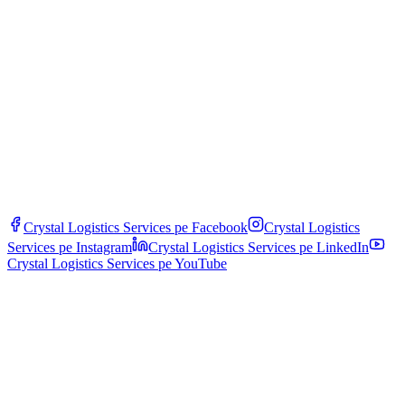
Ποιοι ειδικοί περιορισμοί ισχύουν για τη μεταφορά ADR;
Σημαντικοί περιορισμοί: σήραγγες ταξινομημένες με κωδικούς (B,
C, D, E) που επιτρέπουν μόνο ορισμένες κλάσεις, περιορισμοί
σαββατοκύριακου/αργιών σε πολλές χώρες, αποκλειστικά πάρκινγκ
ADR, ελάχιστες αποστάσεις μεταξύ οχημάτων σε
αυτοκινητοπομπή, υποχρεωτική συνοδεία πάνω από ορισμένες
ποσότητες και υποχρεωτικές εναλλακτικές διαδρομές μέσω
πόλεων.
Crystal Logistics Services pe
Facebook
Crystal Logistics
Services pe
Instagram
Crystal Logistics Services pe
LinkedIn
Crystal Logistics Services pe
YouTube