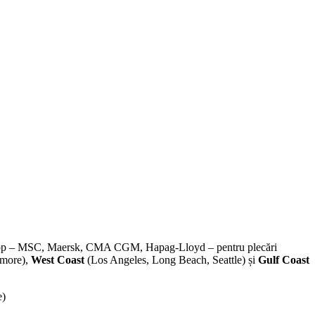
e de top – MSC, Maersk, CMA CGM, Hapag-Lloyd – pentru plecări
imore),
West Coast
(Los Angeles, Long Beach, Seattle) și
Gulf Coast
e)