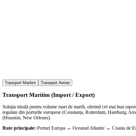
Destinații principale SUA:
Coasta de Est
New York / Baltimore / Savannah
Coasta de Vest
Los Angeles / Long Beach
Transport Maritim
Transport Aerian
Transport Maritim (Import / Export)
Soluția ideală pentru volume mari de marfă, oferind cel mai bun rap
regulate din porturile europene (Constanța, Rotterdam, Hamburg, Anv
(Houston, New Orleans).
Rute principale:
Porturi Europa ↔ Oceanul Atlantic ↔ Coasta de Est