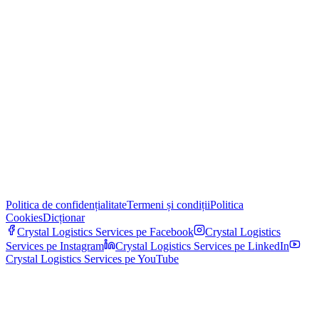
Politica de confidențialitate
Termeni și condiții
Politica
Cookies
Dicționar
Crystal Logistics Services pe
Facebook
Crystal Logistics
Services pe
Instagram
Crystal Logistics Services pe
LinkedIn
Crystal Logistics Services pe
YouTube