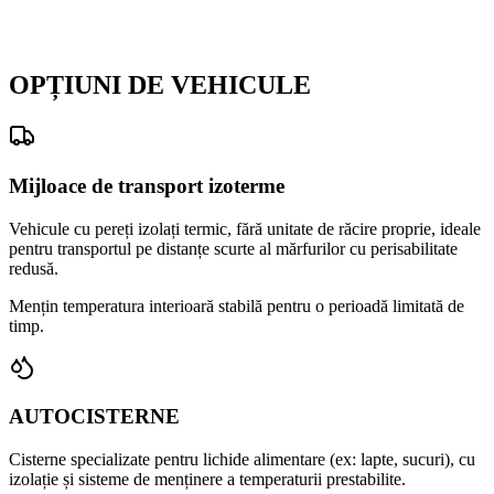
pe întreg parcursul transportului;
refrigerate (legume, fructe, carne proaspătă, flori etc.): 0
grade/+6 grade.
OPȚIUNI DE VEHICULE
Mijloace de transport izoterme
Vehicule cu pereți izolați termic, fără unitate de răcire proprie, ideale
pentru transportul pe distanțe scurte al mărfurilor cu perisabilitate
redusă.
Mențin temperatura interioară stabilă pentru o perioadă limitată de
timp.
AUTOCISTERNE
Cisterne specializate pentru lichide alimentare (ex: lapte, sucuri), cu
izolație și sisteme de menținere a temperaturii prestabilite.