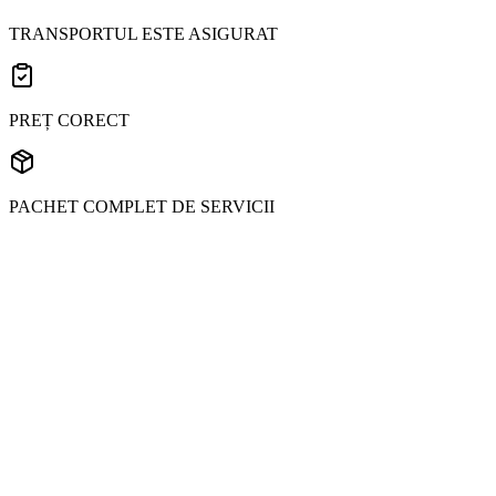
TRANSPORTUL ESTE ASIGURAT
PREȚ CORECT
PACHET COMPLET DE SERVICII
Ce interval de temperatură mențineți în transport frigorific?
Echipamentele noastre reefer mențin temperaturi între -25°C și