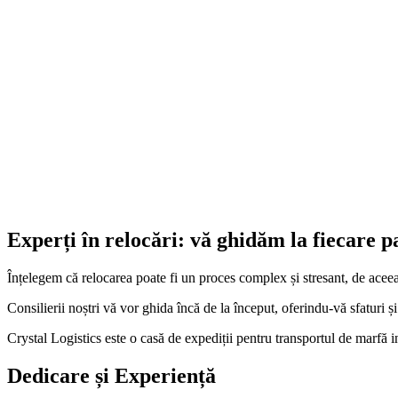
La Crystal Logistics Services, ne mândrim cu flota noastră modernă și 
Aceasta include o varietate de vehicule de transport, de la camioane de
Fiecare vehicul este dotat cu tehnologie avansată de urmărire și comuni
Descărcarea la Destinație
Serviciul nostru de mutări internaționale include transportul bunurilo
La cerere, ne putem ocupa și de descărcarea acestora la destinație.
Procedura noastră de descărcare este concepută pentru a asigura că to
Experți în relocări: vă ghidăm la fiecare p
Înțelegem că relocarea poate fi un proces complex și stresant, de aceea, 
Consilierii noștri vă vor ghida încă de la început, oferindu-vă sfaturi și 
Crystal Logistics este o casă de expediții pentru transportul de marfă i
Dedicare și Experiență