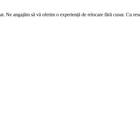
zat. Ne angajăm să vă oferim o experiență de relocare fără cusur. Cu resu
rea bunurilor.
furilor.
u a preveni orice deteriorare.
a asigura securitatea și integritatea bunurilor dumneavoastră.
, iar condițiile de depozitare sunt controlate riguros pentru a menține p
ceea ce ne permite să ne adaptăm la nevoile specifice ale fiecărui client.