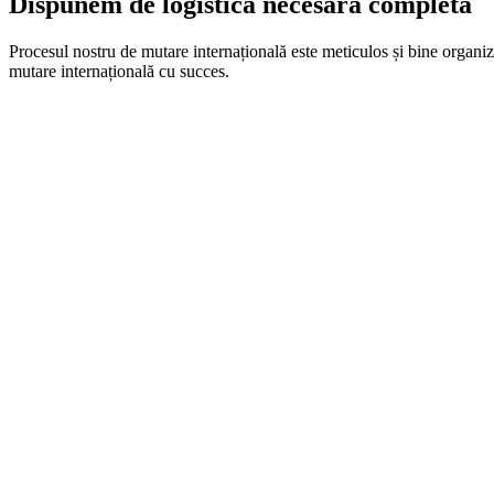
Dispunem de logistica necesară completă
Procesul nostru de mutare internațională este meticulos și bine organi
mutare internațională cu succes.
Încărcarea Efectelor Personale
Avem o echipă de profesioniști cu experiență în manipularea și încărca
La cerere, puteți beneficia de serviciile de încărcare și descărcare a măr
Vă putem asigura că vă vom manipula bunurile cu atenție sporită pentr
Depozitarea bunurilor
La nevoie, vă oferim facilități de depozitare de top, concepute pentru 
Depozitele noastre sunt prevăzute cu sisteme de securitate ultramoderne
În plus, avem la dispoziție spații de depozitare de diferite dimensiuni, 
Transport Sigur