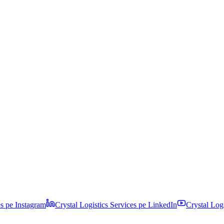
es pe
Instagram
Crystal Logistics Services pe
LinkedIn
Crystal Log