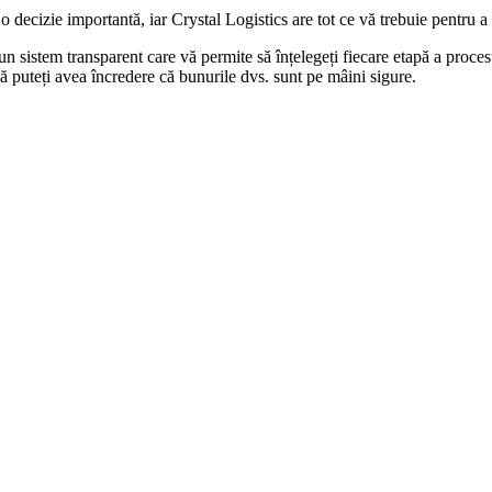
o decizie importantă, iar Crystal Logistics are tot ce vă trebuie pentru a 
sistem transparent care vă permite să înțelegeți fiecare etapă a procesul
 să puteți avea încredere că bunurile dvs. sunt pe mâini sigure.
nurilor dumneavoastră. Se iau în considerare factori precum distanța, gre
transparent.