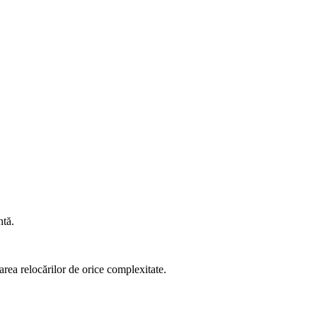
ui transport.
ntă.
area relocărilor de orice complexitate.