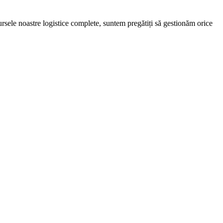
rsele noastre logistice complete, suntem pregătiți să gestionăm orice
arametrii optimi.