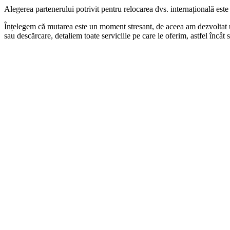
Alegerea partenerului potrivit pentru relocarea dvs. internațională este 
Înțelegem că mutarea este un moment stresant, de aceea am dezvoltat un 
sau descărcare, detaliem toate serviciile pe care le oferim, astfel încât
1. Procesul de cotare
Acest proces implică evaluarea și stabilirea costului de transport al bu
aveți.
Acest proces este esențial pentru a vă oferi un cost estimativ realist și 
2. Planificarea și coordonarea
3. Împachetarea bunurilor