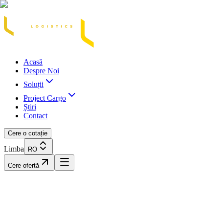
Acasă
Blog / Știri
Transport Marfă Rutier
Transport Șasiu Container
Tra
Acasă
Despre Noi
Soluții
Project Cargo
Știri
Contact
Cere o cotație
Limba
RO
Cere ofertă