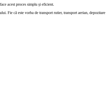
face acest proces simplu și eficient.
ui. Fie că este vorba de transport rutier, transport aerian, depozitare
utatea și volumul bunurilor, precum și orice cerințe speciale pe care le