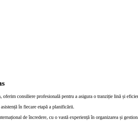
fiabilă.
 marfă la vehicule specializate pentru transportul mărfurilor fragile.
care, care ne permite să monitorizăm în timp real poziția și starea fiecăr
r dumneavoastră.
ate bunurile dumneavoastră ajung în siguranță la noua locație.
as
oferim consiliere profesională pentru a asigura o tranziție lină și eficie
asistență în fiecare etapă a planificării.
nternațional de încredere, cu o vastă experiență în organizarea și gestion