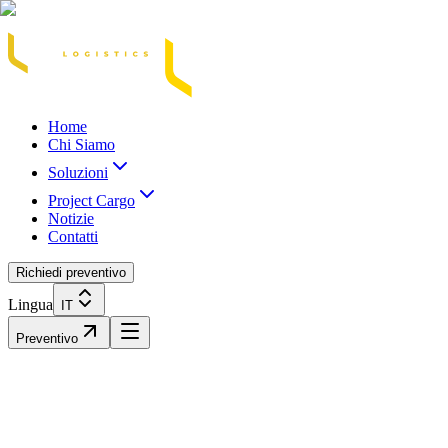
Acasă
Blog / Știri
Transport Marfă Rutier
Transport Șasiu Container
Tra
Home
Chi Siamo
Soluzioni
Project Cargo
Notizie
Contatti
Richiedi preventivo
Lingua
IT
Preventivo