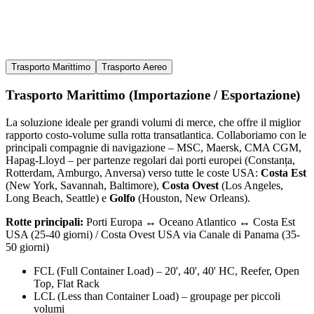
Trasporto Marittimo
Trasporto Aereo
Trasporto Marittimo (Importazione / Esportazione)
La soluzione ideale per grandi volumi di merce, che offre il miglior
rapporto costo-volume sulla rotta transatlantica. Collaboriamo con le
principali compagnie di navigazione – MSC, Maersk, CMA CGM,
Hapag-Lloyd – per partenze regolari dai porti europei (Constanța,
Rotterdam, Amburgo, Anversa) verso tutte le coste USA:
Costa Est
(New York, Savannah, Baltimore),
Costa Ovest
(Los Angeles,
Long Beach, Seattle) e
Golfo
(Houston, New Orleans).
Rotte principali:
Porti Europa ↔ Oceano Atlantico ↔ Costa Est
USA (25-40 giorni) / Costa Ovest USA via Canale di Panama (35-
50 giorni)
FCL (Full Container Load) – 20', 40', 40' HC, Reefer, Open
Top, Flat Rack
LCL (Less than Container Load) – groupage per piccoli
volumi