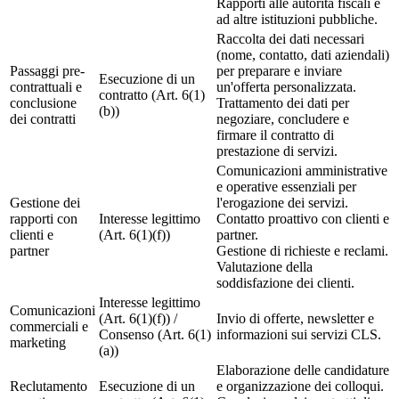
Rapporti alle autorità fiscali e
ad altre istituzioni pubbliche.
Raccolta dei dati necessari
(nome, contatto, dati aziendali)
Passaggi pre-
per preparare e inviare
Esecuzione di un
contrattuali e
un'offerta personalizzata.
contratto (Art. 6(1)
conclusione
Trattamento dei dati per
(b))
dei contratti
negoziare, concludere e
firmare il contratto di
prestazione di servizi.
Comunicazioni amministrative
e operative essenziali per
Gestione dei
l'erogazione dei servizi.
rapporti con
Interesse legittimo
Contatto proattivo con clienti e
clienti e
(Art. 6(1)(f))
partner.
partner
Gestione di richieste e reclami.
Valutazione della
soddisfazione dei clienti.
Interesse legittimo
Comunicazioni
(Art. 6(1)(f)) /
Invio di offerte, newsletter e
commerciali e
Consenso (Art. 6(1)
informazioni sui servizi CLS.
marketing
(a))
Elaborazione delle candidature
Reclutamento
Esecuzione di un
e organizzazione dei colloqui.