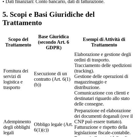
• Dati finanziari: Conto bancario, dati di fatturazione.
5
.
Scopi e Basi Giuridiche del
Trattamento
Base Giuridica
Scopo del
Esempi di Attività di
(secondo Art. 6
Trattamento
Trattamento
GDPR)
Elaborazione e gestione degli
ordini di trasporto.
Tracciamento delle spedizioni
Fornitura dei
(tracking).
Esecuzione di un
servizi di
Gestione delle operazioni di
contratto (Art. 6(1)
logistica e
magazzinaggio e
(b))
trasporto
distribuzione.
Comunicazione con clienti e
destinatari riguardo allo stato
delle consegne.
Preparazione ed elaborazione
dei documenti doganali (ove il
Adempimento
CNP può essere trattato).
Obbligo legale (Art.
degli obblighi
Fatturazione e rispetto della
6(1)(c))
legali
legislazione fiscale-contabile.