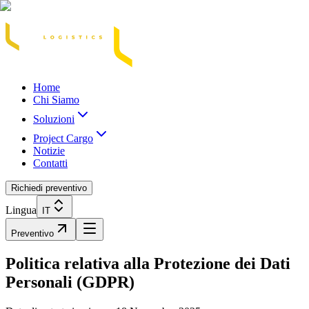
Acasă
Blog / Știri
Transport Marfă Rutier
Transport Șasiu Container
Tra
Home
Chi Siamo
Soluzioni
Project Cargo
Notizie
Contatti
Richiedi preventivo
Lingua
IT
Preventivo
Politica relativa alla Protezione dei Dati
Personali (GDPR)