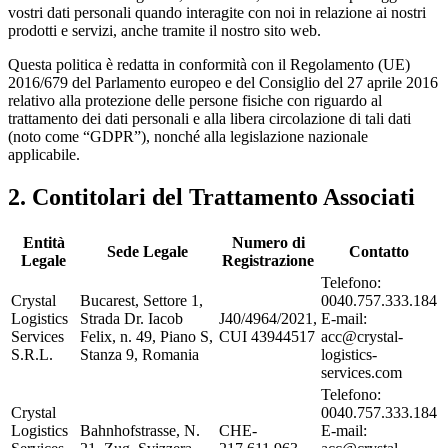
vostri dati personali quando interagite con noi in relazione ai nostri
prodotti e servizi, anche tramite il nostro sito web.
Questa politica è redatta in conformità con il Regolamento (UE)
2016/679 del Parlamento europeo e del Consiglio del 27 aprile 2016
relativo alla protezione delle persone fisiche con riguardo al
trattamento dei dati personali e alla libera circolazione di tali dati
(noto come “GDPR”), nonché alla legislazione nazionale
applicabile.
2
.
Contitolari del Trattamento Associati
Entità
Numero di
Sede Legale
Contatto
Legale
Registrazione
Telefono:
Crystal
Bucarest, Settore 1,
0040.757.333.184
Logistics
Strada Dr. Iacob
J40/4964/2021,
E-mail:
Services
Felix, n. 49, Piano S,
CUI 43944517
acc@crystal-
S.R.L.
Stanza 9, Romania
logistics-
services.com
Telefono:
Crystal
0040.757.333.184
Logistics
Bahnhofstrasse, N.
CHE-
E-mail: