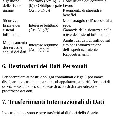
e gestione
contratto (Art. 6(1)
Conclusione dei contratti di
delle risorse
(b)) / Obbligo legale
lavoro.
umane
(Art. 6(1)(c))
Pagamento di stipendi e
benefici.
Sicurezza
Monitoraggio dell'accesso alla
fisica e dei
Interesse legittimo
sede.
sistemi
(Art. 6(1)(f))
Garanzia della sicurezza della
informatici
rete e dei sistemi informatici.
Analisi dei dati di traffico sul
Miglioramento
Interesse legittimo
sito per l'ottimizzazione
dei servizi e
(Art. 6(1)(f))
dell'esperienza utente.
analisi dei dati
Rapporti interni.
6
.
Destinatari dei Dati Personali
Per adempiere ai nostri obblighi contrattuali e legali, possiamo
divulgare i vostri dati a partner, subappaltatori, autorità, fornitori di
servizi e assicuratori, sulla base di accordi di riservatezza e
protezione dei dati.
7
.
Trasferimenti Internazionali di Dati
I vostri dati possono essere trasferiti al di fuori dello Spazio