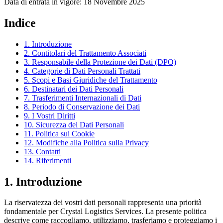
Data di entrata in vigore: 18 Novembre 2025
Indice
1
.
Introduzione
2
.
Contitolari del Trattamento Associati
3
.
Responsabile della Protezione dei Dati (DPO)
4
.
Categorie di Dati Personali Trattati
5
.
Scopi e Basi Giuridiche del Trattamento
6
.
Destinatari dei Dati Personali
7
.
Trasferimenti Internazionali di Dati
8
.
Periodo di Conservazione dei Dati
9
.
I Vostri Diritti
10
.
Sicurezza dei Dati Personali
11
.
Politica sui Cookie
12
.
Modifiche alla Politica sulla Privacy
13
.
Contatti
14
.
Riferimenti
1
.
Introduzione
La riservatezza dei vostri dati personali rappresenta una priorità
fondamentale per Crystal Logistics Services. La presente politica
descrive come raccogliamo, utilizziamo, trasferiamo e proteggiamo i