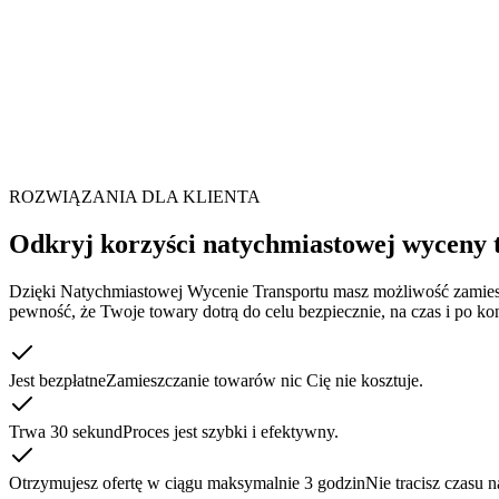
Pubblicate il vostro carico sulla Preventi
Compilate il modulo sottostante e ricevete l'offerta con pochi clic, ne
Scoprite una vasta rete di partner affidabili e beneficiate di soluzioni di
Sviluppate la vostra attività con fiducia in Europa insieme a Crystal L
ROZWIĄZANIA DLA KLIENTA
Odkryj korzyści natychmiastowej wyceny 
Dzięki Natychmiastowej Wycenie Transportu masz możliwość zamieszc
pewność, że Twoje towary dotrą do celu bezpiecznie, na czas i po ko
Jest bezpłatne
Zamieszczanie towarów nic Cię nie kosztuje.
Trwa 30 sekund
Proces jest szybki i efektywny.
Otrzymujesz ofertę w ciągu maksymalnie 3 godzin
Nie tracisz czasu 