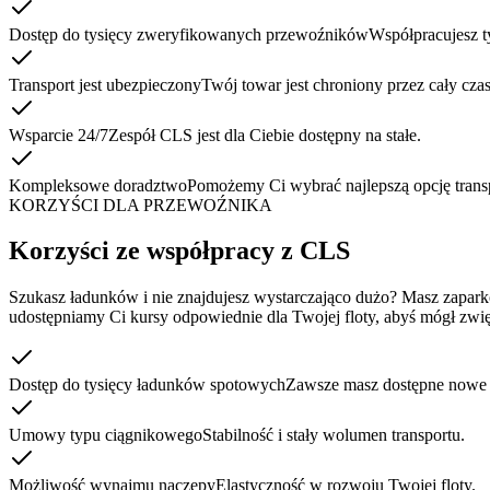
Dostęp do tysięcy zweryfikowanych przewoźników
Współpracujesz t
Transport jest ubezpieczony
Twój towar jest chroniony przez cały czas
Wsparcie 24/7
Zespół CLS jest dla Ciebie dostępny na stałe.
Kompleksowe doradztwo
Pomożemy Ci wybrać najlepszą opcję trans
KORZYŚCI DLA PRZEWOŹNIKA
Korzyści ze współpracy z CLS
Szukasz ładunków i nie znajdujesz wystarczająco dużo? Masz zapar
udostępniamy Ci kursy odpowiednie dla Twojej floty, abyś mógł zwięk
Dostęp do tysięcy ładunków spotowych
Zawsze masz dostępne nowe 
Umowy typu ciągnikowego
Stabilność i stały wolumen transportu.
Możliwość wynajmu naczepy
Elastyczność w rozwoju Twojej floty.