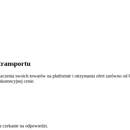
vo Istantaneo CLS e ricevete offerte rapidam
l più breve tempo possibile e senza alcun costo!
 trasporto efficienti adattate alle vostre esigenze!
ogistics Services!
transportu
zenia swoich towarów na platformie i otrzymania ofert zarówno od C
nkurencyjnej cenie.
na czekanie na odpowiedzi.