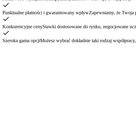
Punktualne płatności i gwarantowany wpływ
Zapewniamy, że Twoja pr
Konkurencyjne ceny
Stawki dostosowane do rynku, negocjowane ucz
Szeroka gama opcji
Możesz wybrać dokładnie taki rodzaj współpracy, 
Paese di origine
*
Italy
Paese di destinazione
*
es. Germania
Indirizzo di origine
*