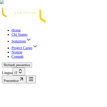
Acasă
Blog / Știri
Transport Marfă Rutier
Transport Șasiu Container
Tra
Home
Chi Siamo
Soluzioni
Project Cargo
Notizie
Contatti
Richiedi preventivo
Lingua
IT
Preventivo