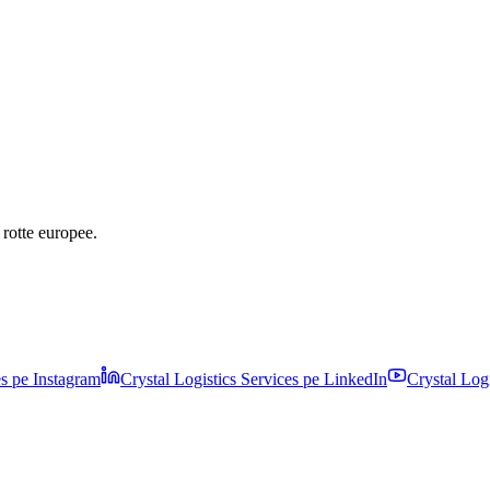
e rotte europee.
es pe
Instagram
Crystal Logistics Services pe
LinkedIn
Crystal Log