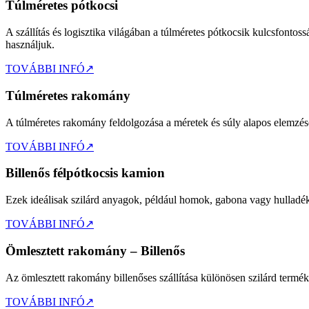
Túlméretes pótkocsi
A szállítás és logisztika világában a túlméretes pótkocsik kulcsfonto
használjuk.
TOVÁBBI INFÓ
↗
Túlméretes rakomány
A túlméretes rakomány feldolgozása a méretek és súly alapos elemzésé
TOVÁBBI INFÓ
↗
Billenős félpótkocsis kamion
Ezek ideálisak szilárd anyagok, például homok, gabona vagy hulladék sz
TOVÁBBI INFÓ
↗
Ömlesztett rakomány – Billenős
Az ömlesztett rakomány billenőses szállítása különösen szilárd termé
TOVÁBBI INFÓ
↗