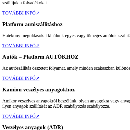
szállítjuk a folyadékokat.
TOVÁBBI INFÓ
↗
Platform autószállításhoz
Hatékony megoldásokat kínálunk egyes vagy tömeges autólots szállításár
TOVÁBBI INFÓ
↗
Autók – Platform AUTÓKHOZ
Az autószállítás összetett folyamat, amely minden szakaszban különös f
TOVÁBBI INFÓ
↗
Kamion veszélyes anyagokhoz
Amikor veszélyes anyagokról beszélünk, olyan anyagokra vagy anyagokr
ilyen anyagok szállítását az ADR szabályozás szabályozza.
TOVÁBBI INFÓ
↗
Veszélyes anyagok (ADR)