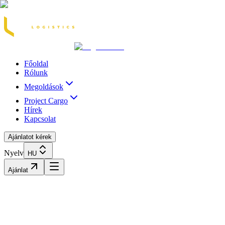
Acasă
Blog / Știri
Transport Marfă Rutier
Transport Șasiu Container
Tra
Főoldal
Rólunk
Megoldások
Project Cargo
Hírek
Kapcsolat
Ajánlatot kérek
Nyelv
HU
Ajánlat