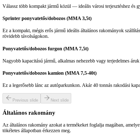
Válassz több kompakt jármű közül — ideális városi terjesztéshez és gy
Sprinter ponyvatetős/dobozos (MMA 3,5t)
Ez a kompakt, mégis erős jármű ideális általános rakományok szállítás
rövidebb távolságokon.
Ponyvatetős/dobozos furgon (MMA 7,5t)
Nagyobb kapacitású jármű, alkalmas nehezebb vagy terjedelmes áruk sz
Ponyvatetős/dobozos kamion (MMA 7,5-40t)
Ez a legerősebb lánc az autóparkunkon. Akár 40 tonnás rakodási kapaci
Previous slide
Next slide
Általános rakomány
Az általános rakomány azokat a termékeket foglalja magában, amelyek n
tökéletes állapotban érkezzen meg.