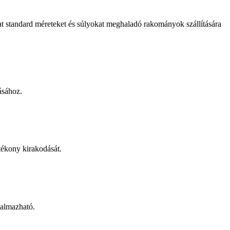
kat standard méreteket és súlyokat meghaladó rakományok szállítására
ásához.
atékony kirakodását.
kalmazható.