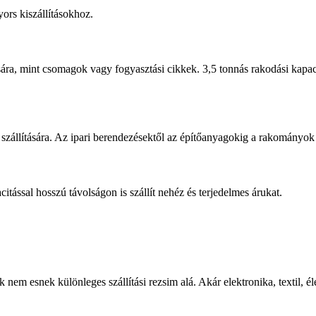
ors kiszállításokhoz.
ára, mint csomagok vagy fogyasztási cikkek. 3,5 tonnás rakodási kapaci
állítására. Az ipari berendezésektől az építőanyagokig a rakományok vá
tással hosszú távolságon is szállít nehéz és terjedelmes árukat.
em esnek különleges szállítási rezsim alá. Akár elektronika, textil, él