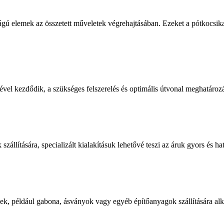
sságú elemek az összetett műveletek végrehajtásában. Ezeket a pótkocsi
vel kezdődik, a szükséges felszerelés és optimális útvonal meghatároz
állítására, specializált kialakításuk lehetővé teszi az áruk gyors és h
kek, például gabona, ásványok vagy egyéb építőanyagok szállítására al