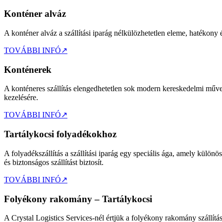
Konténer alváz
A konténer alváz a szállítási iparág nélkülözhetetlen eleme, hatékony
TOVÁBBI INFÓ
↗
Konténerek
A konténeres szállítás elengedhetetlen sok modern kereskedelmi művelet
kezelésére.
TOVÁBBI INFÓ
↗
Tartálykocsi folyadékokhoz
A folyadékszállítás a szállítási iparág egy speciális ága, amely különö
és biztonságos szállítást biztosít.
TOVÁBBI INFÓ
↗
Folyékony rakomány – Tartálykocsi
A Crystal Logistics Services-nél értjük a folyékony rakomány szállítá