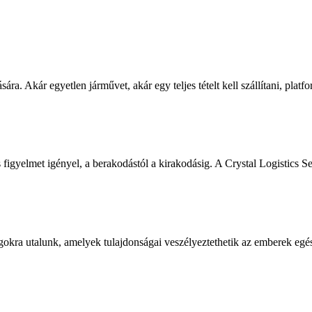
a. Akár egyetlen járművet, akár egy teljes tételt kell szállítani, platf
igyelmet igényel, a berakodástól a kirakodásig. A Crystal Logistics Ser
a utalunk, amelyek tulajdonságai veszélyeztethetik az emberek egészsé