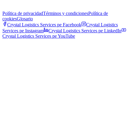
Política de privacidad
Términos y condiciones
Política de
cookies
Glosario
Crystal Logistics Services pe
Facebook
Crystal Logistics
Services pe
Instagram
Crystal Logistics Services pe
LinkedIn
Crystal Logistics Services pe
YouTube