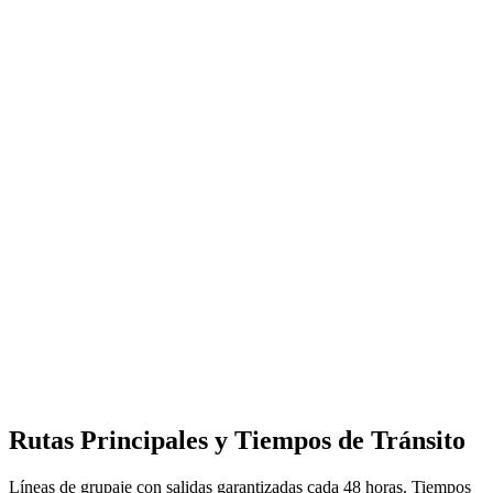
Bélgica
Países Bajos
Luxemburgo
Francia
Alemania
España
Portugal
Inglaterra
Escocia
Gales
Rutas Principales y Tiempos de Tránsito
Líneas de grupaje con salidas garantizadas cada
48 horas
. Tiempos