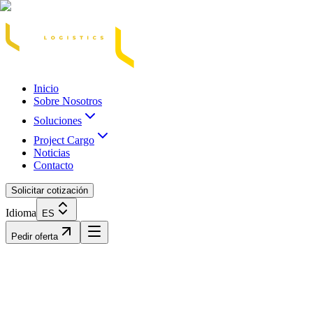
Acasă
Blog / Știri
Transport Marfă Rutier
Transport Șasiu Container
Tra
Inicio
Sobre Nosotros
Soluciones
Project Cargo
Noticias
Contacto
Solicitar cotización
Idioma
ES
Pedir oferta