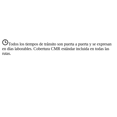
Francia
España
Bélgica/Países Bajos
Todos los tiempos de tránsito son puerta a puerta y se expresan
en días laborables. Cobertura CMR estándar incluida en todas las
rutas.