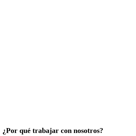
Ruta
Tránsito
Frecuencia
Rumania
↔
Bélgica
9–10 días
Cada 48h
Rumania
↔
España
10–11 días
Cada 48h
Rumania
↔
Reino Unido
10–11 días
Cada 48h
Rumania
↔
Alemania
9–10 días
Cada 48h
Rumania
↔
Italia
9–10 días
Cada 48h
Rumania
↔
Países Bajos
9–11 días
Cada 48h
Rumania
↔
Francia
9–11 días
Cada 48h
España
↔
Bélgica/Países Bajos
9–10 días
Cada 48h
¿Por qué trabajar con nosotros?