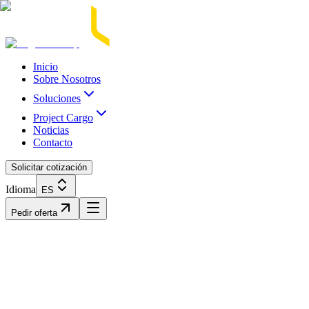
Acasă
Blog / Știri
Transport Marfă Rutier
Transport Șasiu Container
Tra
Inicio
Sobre Nosotros
Soluciones
Project Cargo
Noticias
Contacto
Solicitar cotización
Idioma
ES
Pedir oferta