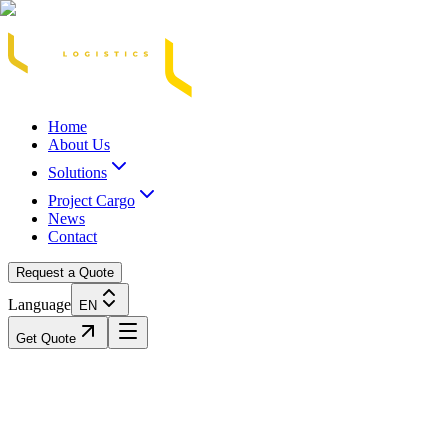
Acasă
Blog / Știri
Transport Marfă Rutier
Transport Șasiu Container
Tra
Home
About Us
Solutions
Project Cargo
News
Contact
Request a Quote
Language
EN
Get Quote