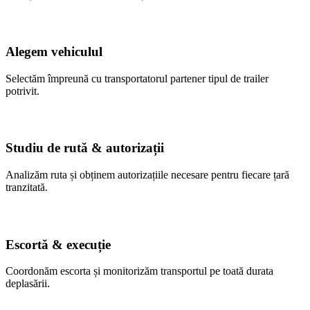
Alegem vehiculul
Selectăm împreună cu transportatorul partener tipul de trailer
potrivit.
Studiu de rută & autorizații
Analizăm ruta și obținem autorizațiile necesare pentru fiecare țară
tranzitată.
Escortă & execuție
Coordonăm escorta și monitorizăm transportul pe toată durata
deplasării.