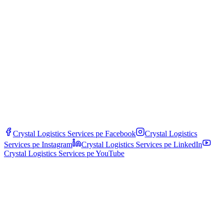
We transport wind blades, transformers, tanks and columns,
construction equipment, machine tools, yachts, locomotives and
other oversized cargo across energy, oil & gas, mining, marine and
manufacturing.
Crystal Logistics Services pe
Facebook
Crystal Logistics
Services pe
Instagram
Crystal Logistics Services pe
LinkedIn
Crystal Logistics Services pe
YouTube