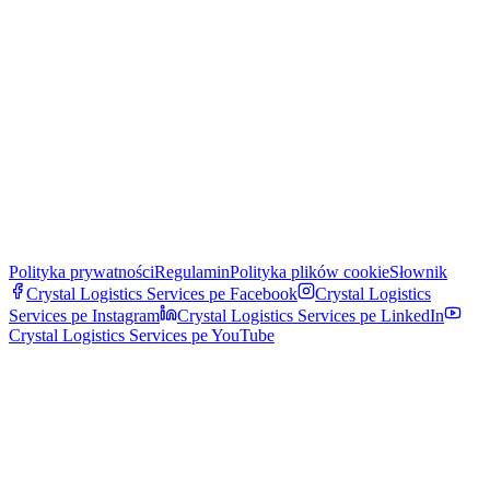
Polityka prywatności
Regulamin
Polityka plików cookie
Słownik
Crystal Logistics Services pe
Facebook
Crystal Logistics
Services pe
Instagram
Crystal Logistics Services pe
LinkedIn
Crystal Logistics Services pe
YouTube