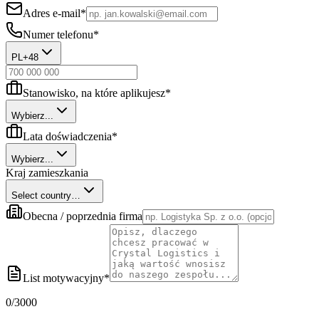
Adres e-mail
*
Numer telefonu
*
PL
+48
Stanowisko, na które aplikujesz
*
Wybierz...
Lata doświadczenia
*
Wybierz...
Kraj zamieszkania
Select country…
Obecna / poprzednia firma
List motywacyjny
*
0
/3000