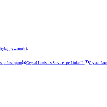
ityką prywatności
.
es pe
Instagram
Crystal Logistics Services pe
LinkedIn
Crystal Log