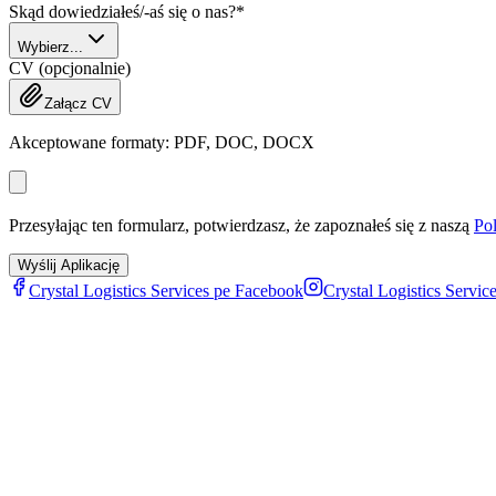
Skąd dowiedziałeś/-aś się o nas?
*
Wybierz...
CV (opcjonalnie)
Załącz CV
Akceptowane formaty: PDF, DOC, DOCX
Przesyłając ten formularz, potwierdzasz, że zapoznałeś się z naszą
Pol
Wyślij Aplikację
Crystal Logistics Services pe
Facebook
Crystal Logistics Servic