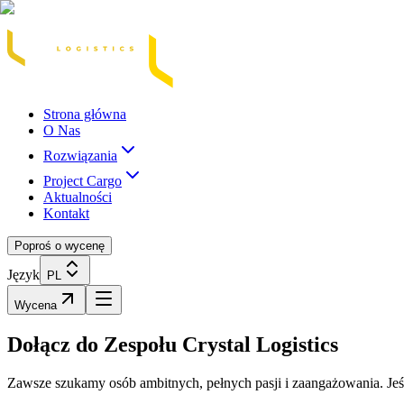
Acasă
Blog / Știri
Transport Marfă Rutier
Transport Șasiu Container
Tra
Strona główna
O Nas
Rozwiązania
Project Cargo
Aktualności
Kontakt
Poproś o wycenę
Język
PL
Wycena
Dołącz do Zespołu Crystal Logistics
Zawsze szukamy osób ambitnych, pełnych pasji i zaangażowania. Jeśli 