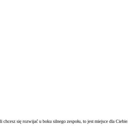
nsport Armament
Alte Servicii
Transport Maritim
Transport Aerian
Transp
chcesz się rozwijać u boku silnego zespołu, to jest miejsce dla Ciebie