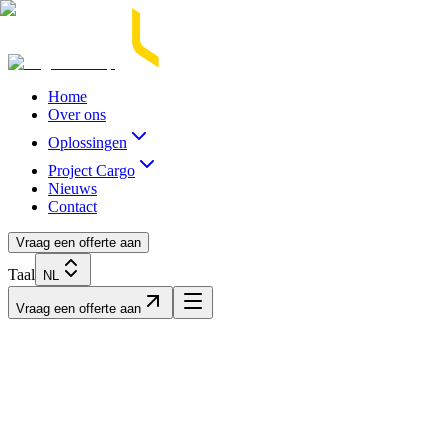
Acasă
Blog / Știri
Transport Marfă Rutier
Transport Șasiu Container
Tra
Home
Over ons
Oplossingen
Project Cargo
Nieuws
Contact
Vraag een offerte aan
Taal
NL
Vraag een offerte aan