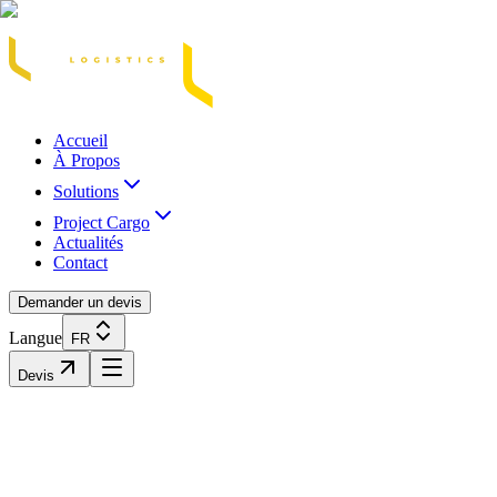
Acasă
Blog / Știri
Transport Marfă Rutier
Transport Șasiu Container
Tra
Accueil
À Propos
Solutions
Project Cargo
Actualités
Contact
Demander un devis
Langue
FR
Devis