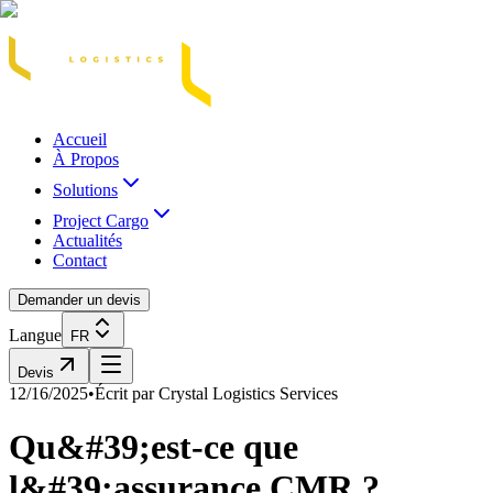
Acasă
Blog / Știri
Transport Marfă Rutier
Transport Șasiu Container
Tra
Accueil
À Propos
Solutions
Project Cargo
Actualités
Contact
Demander un devis
Langue
FR
Devis
12/16/2025
•
Écrit par
Crystal Logistics Services
Qu&#39;est-ce que
l&#39;assurance CMR ?