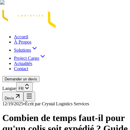
Acasă
Blog / Știri
Transport Marfă Rutier
Transport Șasiu Container
Tra
Accueil
À Propos
Solutions
Project Cargo
Actualités
Contact
Demander un devis
Langue
FR
Devis
12/19/2025
•
Écrit par
Crystal Logistics Services
Combien de temps faut-il pour
qu'un colis soit expédié ? Guide