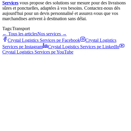
Services
vous propose des solutions sur mesure pour des livraisons
sûres et ponctuelles, adaptées à vos besoins. Contactez-nous dès
aujourd'hui pour un devis personnalisé et assurez-vous que vos
marchandises arrivent à destination sans délai.
Tags:
Transport
←
Tous les articles
Nos services
→
Crystal Logistics Services pe
Facebook
Crystal Logistics
Services pe
Instagram
Crystal Logistics Services pe
LinkedIn
Crystal Logistics Services pe
YouTube